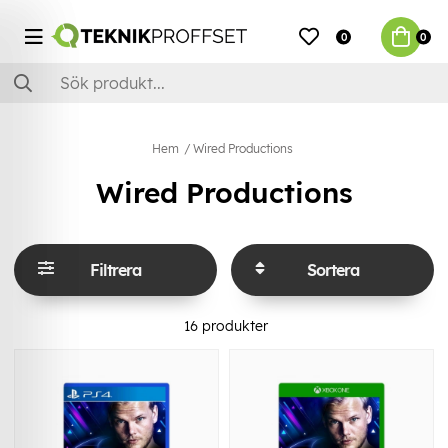
0
0
Hem
Wired Productions
Wired Productions
Filtrera
Sortera
16
produkter