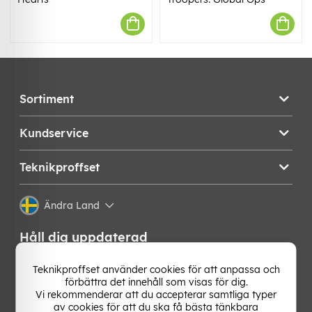
Sortiment
Kundservice
Teknikproffset
Ändra Land
Håll dig uppdaterad
Få de senaste nyheterna, hetaste erbjudandena och
Teknikproffset använder cookies för att anpassa och
bästa tipsen från oss direkt i din mejlkorg. Signa upp på
förbättra det innehåll som visas för dig.
vårt nyhetsbrev!
Vi rekommenderar att du accepterar samtliga typer
av cookies för att du ska få bästa tänkbara