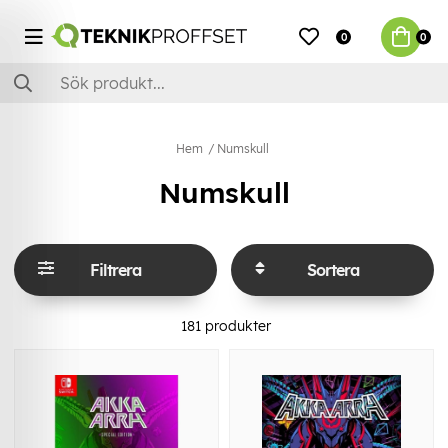
0
0
Hem
Numskull
Numskull
Filtrera
Sortera
181
produkter