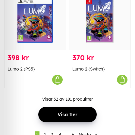
398 kr
370 kr
Lumo 2 (PS5)
Lumo 2 (Switch)
Visar
32
av
181
produkter
Visa fler
1
2
3
4
..
6
Nästa
»