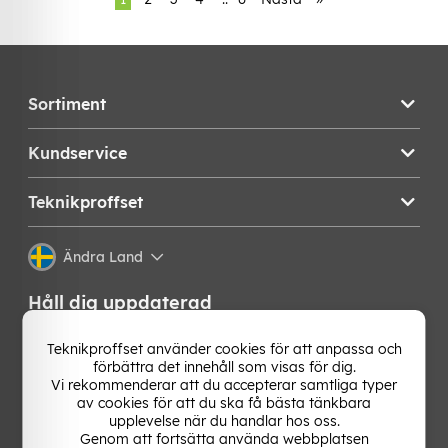
Sortiment
Kundservice
Teknikproffset
Ändra Land
Håll dig uppdaterad
Få de senaste nyheterna, hetaste erbjudandena och
Teknikproffset använder cookies för att anpassa och
bästa tipsen från oss direkt i din mejlkorg. Signa upp på
förbättra det innehåll som visas för dig.
vårt nyhetsbrev!
Vi rekommenderar att du accepterar samtliga typer
av cookies för att du ska få bästa tänkbara
upplevelse när du handlar hos oss.
OK
Genom att fortsätta använda webbplatsen