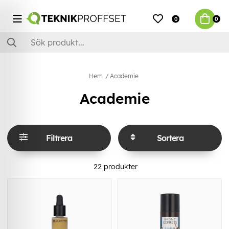
0
0
Hem
Academie
Academie
Filtrera
Sortera
22
produkter