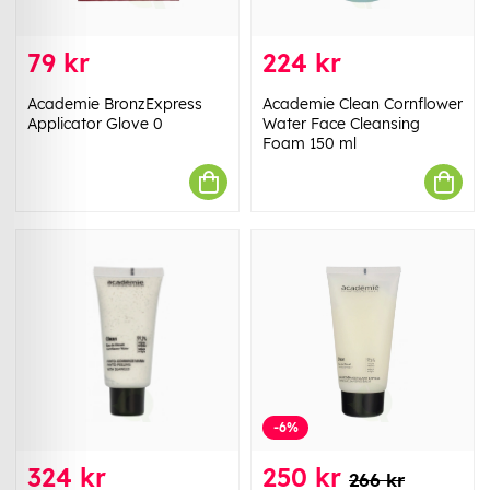
79 kr
224 kr
Academie BronzExpress
Academie Clean Cornflower
Applicator Glove 0
Water Face Cleansing
Foam 150 ml
-6%
324 kr
250 kr
266 kr