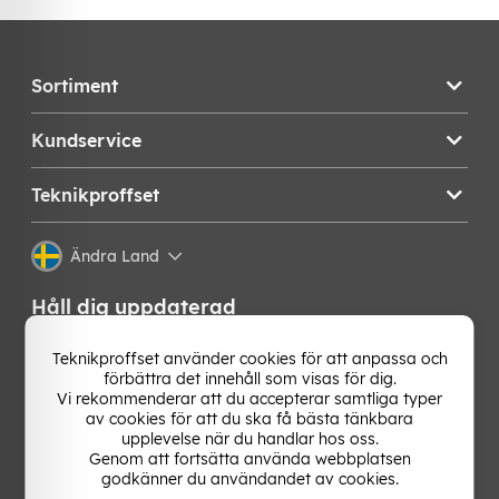
Sortiment
Kundservice
Teknikproffset
Ändra Land
Håll dig uppdaterad
Få de senaste nyheterna, hetaste erbjudandena och
Teknikproffset använder cookies för att anpassa och
bästa tipsen från oss direkt i din mejlkorg. Signa upp på
förbättra det innehåll som visas för dig.
vårt nyhetsbrev!
Vi rekommenderar att du accepterar samtliga typer
av cookies för att du ska få bästa tänkbara
upplevelse när du handlar hos oss.
OK
Genom att fortsätta använda webbplatsen
godkänner du användandet av cookies.