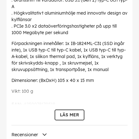
. Gränssnitt till värddator: USB 3.1 (Gen 2) typ-C och typ-
A
. Högkvalitativt aluminiumhölje med innovativ design av
kylflänsar
. PCIe 3.0 x2 dataöverföringshastigheter på upp till
1000 Megabyte per sekund
Förpackningen innehåller: 1x IB-1824ML-C31 (SSD ingår
inte), 1x USB typ-C till typ-C kabel, 1x USB typ-C till typ-
A-kabel, 1x silikon thermal pad, 1x kylfläns, 1x verktyg
för skrivskydds-knapp , 1x skruvmejsel, 1x
skruvuppsättning, 1x transportpåse, 1x manual
Dimensioner: (BxDxH) 105 x 40 x 15 mm
Vikt: 100 g
EAN:
4250078170518
LÄS MER
Recensioner