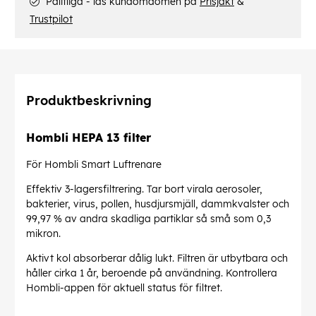
Pålitliga - läs kundomdömen på
Prisjakt
&
Trustpilot
Produktbeskrivning
Hombli HEPA 13 filter
För Hombli Smart Luftrenare
Effektiv 3-lagersfiltrering. Tar bort virala aerosoler,
bakterier, virus, pollen, husdjursmjäll, dammkvalster och
99,97 % av andra skadliga partiklar så små som 0,3
mikron.
Aktivt kol absorberar dålig lukt. Filtren är utbytbara och
håller cirka 1 år, beroende på användning. Kontrollera
Hombli-appen för aktuell status för filtret.