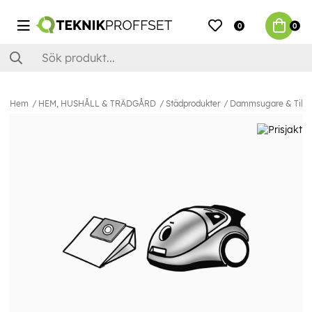
0
0
Hem
HEM, HUSHÅLL & TRÄDGÅRD
Städprodukter
Dammsugare & Tillb