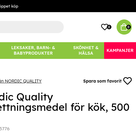
öppet köp
0
0
LEKSAKER, BARN- &
SKÖNHET &
KAMPANJER
BABYPRODUKTER
HÄLSA
rån NORDIC QUALITY
Spara som favorit
dic Quality
ettningsmedel för kök, 500
5776