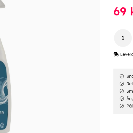
69
Lever
Sna
Ret
Smi
Ång
Pål