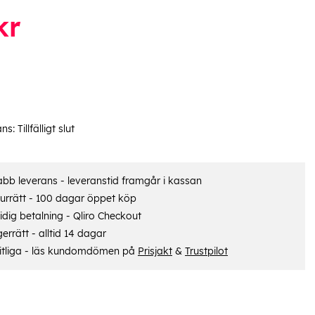
kr
ans:
Tillfälligt slut
bb leverans - leveranstid framgår i kassan
urrätt - 100 dagar öppet köp
dig betalning - Qliro Checkout
errätt - alltid 14 dagar
itliga - läs kundomdömen på
Prisjakt
&
Trustpilot