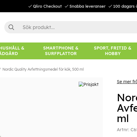
Qliro Checkout
Snabba leveranser
100 dagars 
 HUSHÅLL &
SMARTPHONE &
SPORT, FRITID &
ÄDGÅRD
SURFPLATTOR
HOBBY
Nordic Quality Avfettningsmedel för kök, 500 ml
Se mer f
Nor
Avf
ml
Artnr:
C6