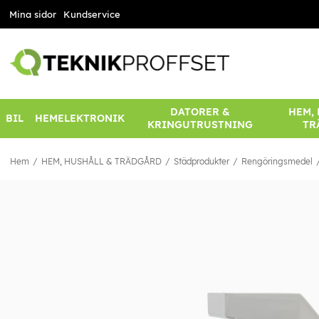
Mina sidor
Kundservice
DATORER &
HEM,
BIL
HEMELEKTRONIK
KRINGUTRUSTNING
TR
Hem
HEM, HUSHÅLL & TRÄDGÅRD
Städprodukter
Rengöringsmedel