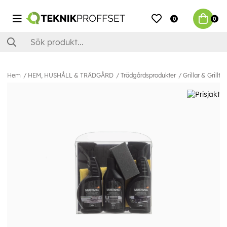
0
0
Hem
HEM, HUSHÅLL & TRÄDGÅRD
Trädgårdsprodukter
Grillar & Grilltil