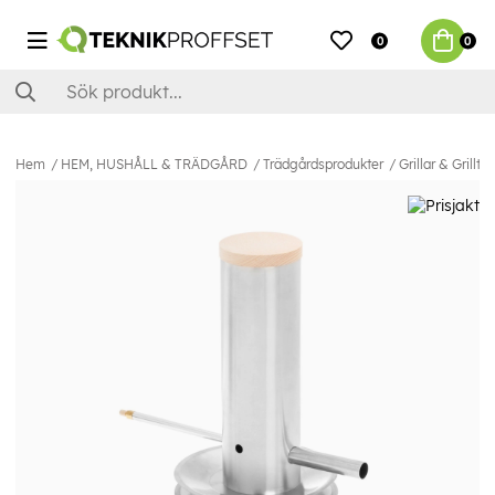
0
0
Hem
HEM, HUSHÅLL & TRÄDGÅRD
Trädgårdsprodukter
Grillar & Grilltil