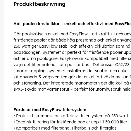
Produktbeskrivning
Håll poolen kristallklar – enkelt och effektivt med EasyFlo
Gör poolskötseln enkel med EasyFlow – ett kraftfullt och anv
fristående pooler där både hög prestanda och enkel användn
230 watt ger EasyFlow stabil och effektiv cirkulation som hål
badsäsongen. Systemet är perfekt för fristående pooler upp ti
och erfarna poolägare. EasyFlow är kompatibelt med filtersand
välja det filtermaterial som passar bäst. Det passar Ø32/38
smarta kopplingssystemet installeras det snabbt och enkelt – 
lättanvända 5-vägsventilen gör det enkelt att växla mellan fil
och stängning. Det integrerade manometern ger dig koll på
IPX5-skydd mot vattensprut – perfekt för utomhusbruk hel
Fördelar med EasyFlow filtersystem
• Praktiskt, kompakt och effektivt filtersystem på 230 watt
• Idealisk filtrering för fristående pooler upp till 30 000 liter
• Kompatibelt med filtersand, Filterballs och filterglas