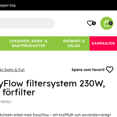
öppet köp
0
0
LEKSAKER, BARN- &
SKÖNHET &
KAMPANJER
BABYPRODUKTER
HÄLSA
ån Swim & Fun
Spara som favorit
yFlow filtersystem 230W,
. förfilter
-94951
kötseln enkel med EasyFlow – ett kraftfullt och användarvänligt