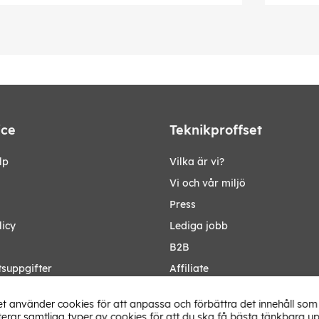
ice
Teknikproffset
lp
Vilka är vi?
Vi och vår miljö
Press
licy
Lediga jobb
B2B
tsuppgifter
Affiliate
Ändra Land
t använder cookies för att anpassa och förbättra det innehåll som 
rar samtliga typer av cookies för att du ska få bästa tänkbara up