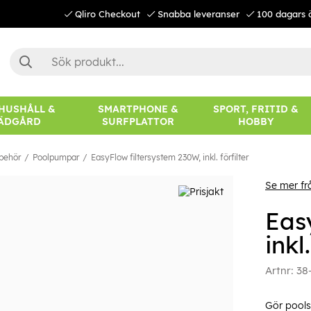
Qliro Checkout
Snabba leveranser
100 dagars 
 HUSHÅLL &
SMARTPHONE &
SPORT, FRITID &
ÄDGÅRD
SURFPLATTOR
HOBBY
lbehör
Poolpumpar
EasyFlow filtersystem 230W, inkl. förfilter
Se mer fr
Eas
inkl
Artnr:
38
Gör pools