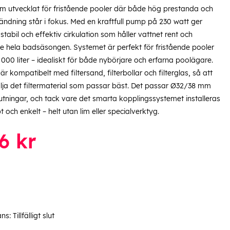
tem utvecklat för fristående pooler där både hög prestanda och
ändning står i fokus. Med en kraftfull pump på 230 watt ger
tabil och effektiv cirkulation som håller vattnet rent och
e hela badsäsongen. Systemet är perfekt för fristående pooler
0 000 liter – idealiskt för både nybörjare och erfarna poolägare.
r kompatibelt med filtersand, filterbollar och filterglas, så att
lja det filtermaterial som passar bäst. Det passar Ø32/38 mm
utningar, och tack vare det smarta kopplingssystemet installeras
 och enkelt – helt utan lim eller specialverktyg.
6
kr
ans:
Tillfälligt slut