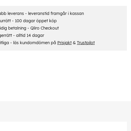
bb leverans - leveranstid framgår i kassan
urrätt - 100 dagar öppet köp
dig betalning - Qliro Checkout
errätt - alltid 14 dagar
itliga - läs kundomdömen på
Prisjakt
&
Trustpilot