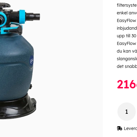
filtersys
enkel anv
EasyFlow s
inbjudand
upp till 3
EasyFlow ä
du kan vä
slangansl
det snabbt
216
Lever