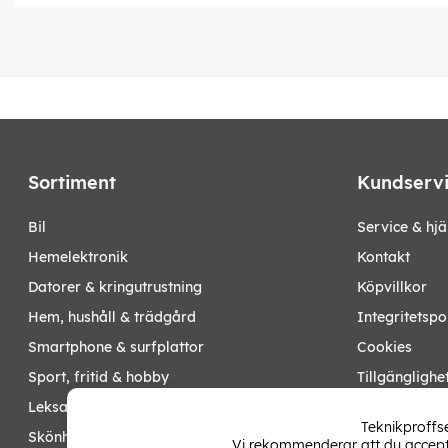
Max. omgivningstemperatur, °C: 40
Max. vattentemperatur, °C: 35
Max. poolvolym, liter: 30 000
Rekommenderad poolvolym, liter: 15 000–25 000
Max. ljudnivå, dB(A): 75
Qmax, liter/timme: 6 000
Hmax, m: 7,5
Spänning: 230V-50Hz
Sortiment
Kundserv
Artikelnummer: 1872/MG400
bil
Service & hjä
EAN:
5704841018723
hemelektronik
Kontakt
datorer & kringutrustning
Köpvillkor
hem, hushåll & trädgård
Integritetspo
smartphone & surfplattor
Cookies
sport, fritid & hobby
Tillgänglighe
leksaker, barn- & babyprodukter
Ångra köp
Teknikproffse
skönhet & hälsa
Vi rekommenderar att du accepte