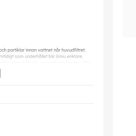
och partiklar innan vattnet når huvudfiltret.
tidigt som underhållet blir ännu enklare.
vatten utan krångel – oavsett om poolen står i