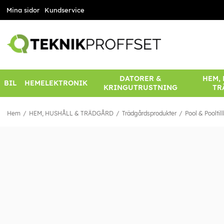
Mina sidor
Kundservice
DATORER &
HEM,
BIL
HEMELEKTRONIK
KRINGUTRUSTNING
TR
Hem
HEM, HUSHÅLL & TRÄDGÅRD
Trädgårdsprodukter
Pool & Pooltil