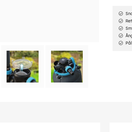
Sna
Ret
Smi
Ång
Pål