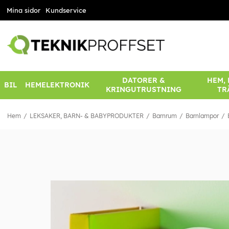
Mina sidor
Kundservice
DATORER &
HEM,
BIL
HEMELEKTRONIK
KRINGUTRUSTNING
TR
Hem
LEKSAKER, BARN- & BABYPRODUKTER
Barnrum
Barnlampor