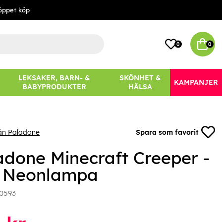
öppet köp
0
0
LEKSAKER, BARN- &
SKÖNHET &
KAMPANJER
BABYPRODUKTER
HÄLSA
ån Paladone
Spara som favorit
adone Minecraft Creeper -
 Neonlampa
0593