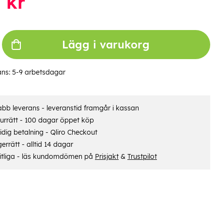
7
kr
Lägg i varukorg
ans:
5-9 arbetsdagar
bb leverans - leveranstid framgår i kassan
urrätt - 100 dagar öppet köp
dig betalning - Qliro Checkout
errätt - alltid 14 dagar
itliga - läs kundomdömen på
Prisjakt
&
Trustpilot