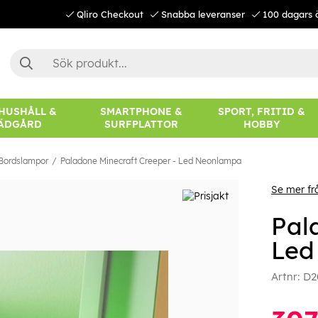
Qliro Checkout
Snabba leveranser
100 dagars 
 HUSHÅLL &
SMARTPHONE &
SPORT, FRITID &
ÄDGÅRD
SURFPLATTOR
HOBBY
Bordslampor
Paladone Minecraft Creeper - Led Neonlampa
Se mer fr
Pal
Led
Artnr:
D2