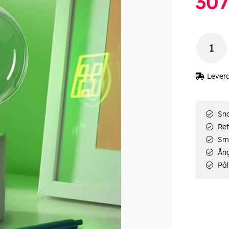
30
Lever
Sna
Ret
Smi
Ång
Pål