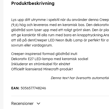
Produktbeskrivning
Lys upp ditt utrymme i spelstil när du använder denna Cre
(9,6) hög och levereras med en keramisk bas. Den dekorat
glödtråd som lyser upp med ett roligt grönt sken. Den är pla
att ge karaktär till alla rum med bara en knapptryckning.Ans
att slå på den!Creeper LED Neon Bulb Lamp är perfekt för att 
sovrum eller vardagsrum.
Creeper-inspirerad formad glödtråd inuti
Dekorativ E27 LED-lampa med keramisk sockel
Inkluderar en strömkabel för elnätet
Officiellt licensierad Minecraft-produkt
Denna text har översatts automatis
EAN:
5056577748246
Recensioner