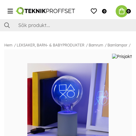
0
0
Hem
LEKSAKER, BARN- & BABYPRODUKTER
Barnrum
Barnlampor
Bo