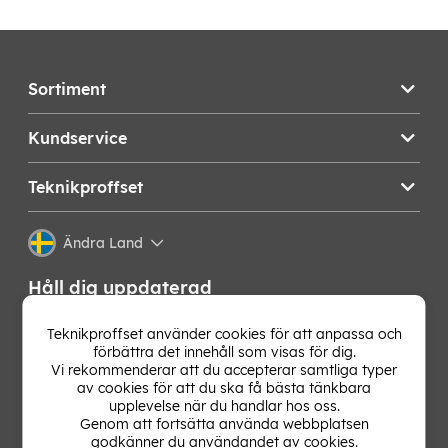
Sortiment
Kundservice
Teknikproffset
Ändra Land
Håll dig uppdaterad
Få de senaste nyheterna, hetaste erbjudandena och
Teknikproffset använder cookies för att anpassa och
bästa tipsen från oss direkt i din mejlkorg. Signa upp på
förbättra det innehåll som visas för dig.
vårt nyhetsbrev!
Vi rekommenderar att du accepterar samtliga typer
av cookies för att du ska få bästa tänkbara
upplevelse när du handlar hos oss.
OK
Genom att fortsätta använda webbplatsen
godkänner du användandet av cookies.