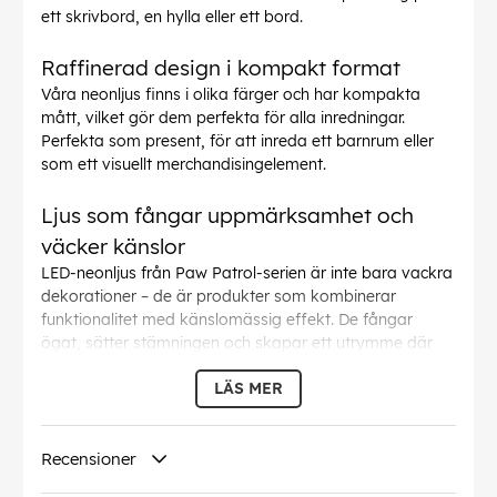
ett skrivbord, en hylla eller ett bord.
Raffinerad design i kompakt format
Våra neonljus finns i olika färger och har kompakta
mått, vilket gör dem perfekta för alla inredningar.
Perfekta som present, för att inreda ett barnrum eller
som ett visuellt merchandisingelement.
Ljus som fångar uppmärksamhet och
väcker känslor
LED-neonljus från Paw Patrol-serien är inte bara vackra
dekorationer – de är produkter som kombinerar
funktionalitet med känslomässig effekt. De fångar
ögat, sätter stämningen och skapar ett utrymme där
barn känner sig trygga och glada. Perfekt för kunder
LÄS MER
som letar efter unika och värdefulla tillägg till sina
erbjudanden.
Recensioner
EAN:
5902983629634