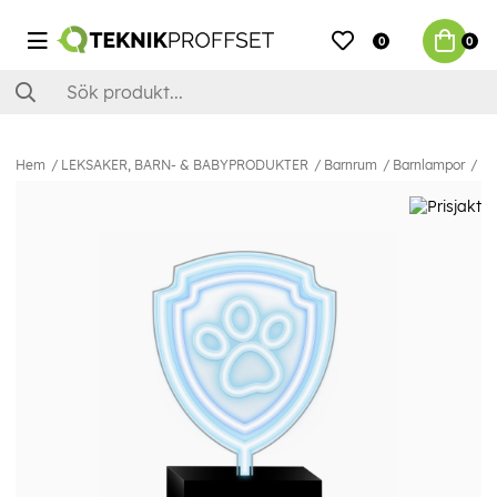
0
0
Hem
LEKSAKER, BARN- & BABYPRODUKTER
Barnrum
Barnlampor
Bo