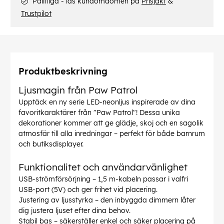
Pålitliga - läs kundomdömen på
Prisjakt
&
Trustpilot
Produktbeskrivning
Ljusmagin från Paw Patrol
Upptäck en ny serie LED-neonljus inspirerade av dina
favoritkaraktärer från "Paw Patrol"! Dessa unika
dekorationer kommer att ge glädje, skoj och en sagolik
atmosfär till alla inredningar – perfekt för både barnrum
och butiksdisplayer.
Funktionalitet och användarvänlighet
USB-strömförsörjning – 1,5 m-kabeln passar i valfri
USB-port (5V) och ger frihet vid placering.
Justering av ljusstyrka – den inbyggda dimmern låter
dig justera ljuset efter dina behov.
Stabil bas – säkerställer enkel och säker placering på