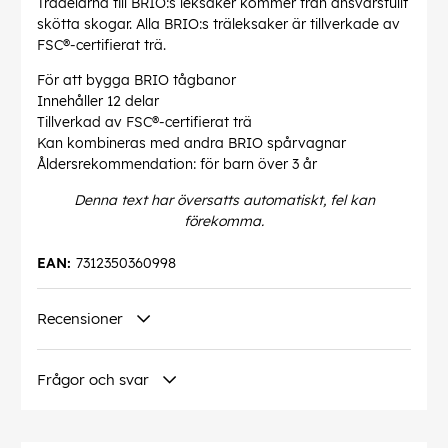
Trädelarna till BRIO:s leksaker kommer från ansvarsfullt
skötta skogar. Alla BRIO:s träleksaker är tillverkade av
FSC®-certifierat trä.
För att bygga BRIO tågbanor
Innehåller 12 delar
Tillverkad av FSC®-certifierat trä
Kan kombineras med andra BRIO spårvagnar
Åldersrekommendation: för barn över 3 år
Denna text har översatts automatiskt, fel kan
förekomma.
EAN:
7312350360998
Recensioner
Frågor och svar