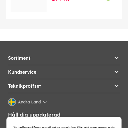
Sortiment
Kundservice
Teknikproffset
Ändra Land
Håll dig uppdaterad
Få de senaste nyheterna, hetaste erbjudandena och