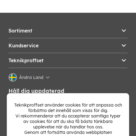
Sortiment
Kundservice
Teknikproffset
Ändra Land
Håll dig uppdaterad
Få de senaste nyheterna, hetaste erbjudandena och
Teknikproffset använder cookies för att anpassa och
bästa tipsen från oss direkt i din mejlkorg. Signa upp på
förbättra det innehåll som visas för dig.
vårt nyhetsbrev!
Vi rekommenderar att du accepterar samtliga typer
av cookies för att du ska få bästa tänkbara
upplevelse när du handlar hos oss.
OK
Genom att fortsätta använda webbplatsen