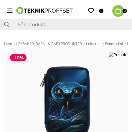
0
0
Hem
LEKSAKER, BARN- & BABYPRODUKTER
Leksaker
Pennfodral
Di
-10%