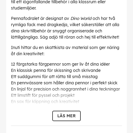
till ett iögonfallande tillbehör i alla klassrum eller
studiemiljöer.
Pennafodralet är designat av
Dino World
och har två
rymliga fack med dragkedja, vilket säkerställer att alla
dina skrivtillbehör är snyggt organiserade och
lättillgängliga. Säg adjö till röran och hej till effektivitet!
Inuti hittar du en skattkista av material som ger näring
åt din kreativitet:
12 färgstarka färgpennor som ger liv åt dina idéer
En klassisk penna för skissning och skrivande
Ett suddgummi för att rätta till små misstag
En pennvässare som håller dina pennor i perfekt skick
En linjal för precision och noggrannhet i dina teckningar
Ett limstift för pyssel och projekt
En sax för klippning och kreativitet
En liten ficka med kardborreband för förvaring av små
skatter eller extra tillbehör
LÄS MER
Denna pennfodral är tillverkad av 100 % polyester och
är både slitstark och lätt, vilket gör den enkel att bära i