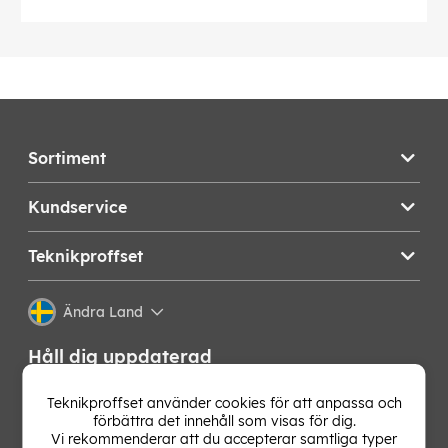
Sortiment
Kundservice
Teknikproffset
Ändra Land
Håll dig uppdaterad
Få de senaste nyheterna, hetaste erbjudandena och
Teknikproffset använder cookies för att anpassa och
bästa tipsen från oss direkt i din mejlkorg. Signa upp på
förbättra det innehåll som visas för dig.
vårt nyhetsbrev!
Vi rekommenderar att du accepterar samtliga typer