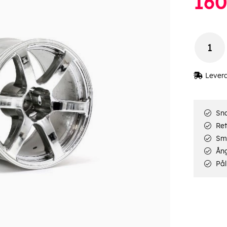
16
Lever
Sna
Ret
Smi
Ång
Pål