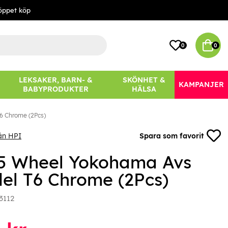
öppet köp
0
0
LEKSAKER, BARN- &
SKÖNHET &
KAMPANJER
BABYPRODUKTER
HÄLSA
6 Chrome (2Pcs)
ån HPI
Spara som favorit
5 Wheel Yokohama Avs
el T6 Chrome (2Pcs)
3112