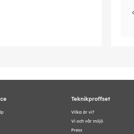
ice
Teknikproffset
lp
Vilka är vi?
Vi och vår miljö
Press