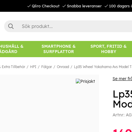
Qliro Checkout
Snabba leveranser
100 dagars 
 HUSHÅLL &
SMARTPHONE &
SPORT, FRITID &
ÄDGÅRD
SURFPLATTOR
HOBBY
 Extra Tillbehör
HPI
Fälgar
Onroad
Lp35 Wheel Yokohama Avs Model T
Se mer fr
Lp3
Mod
Artnr:
A0