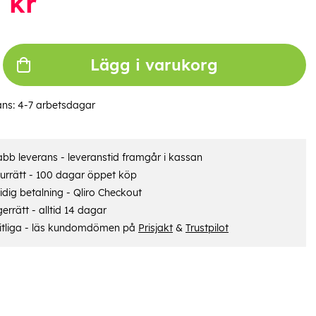
0
kr
Lägg i varukorg
ans:
4-7 arbetsdagar
bb leverans - leveranstid framgår i kassan
urrätt - 100 dagar öppet köp
dig betalning - Qliro Checkout
errätt - alltid 14 dagar
itliga - läs kundomdömen på
Prisjakt
&
Trustpilot