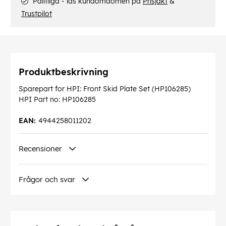
Pålitliga - läs kundomdömen på
Prisjakt
&
Trustpilot
Produktbeskrivning
Sparepart for HPI: Front Skid Plate Set (HP106285)
HPI Part no: HP106285
EAN:
4944258011202
Recensioner
Frågor och svar