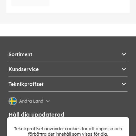
Sortiment
Kundservice
Teknikproffset
Ändra Land
Håll dig uppdaterad
Få de senaste nyheterna, hetaste erbjudandena och
Teknikproffset använder cookies för att anpassa och
bästa tipsen från oss direkt i din mejlkorg. Signa upp på
förbättra det innehåll som visas för dig.