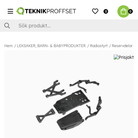
0
0
Hem
LEKSAKER, BARN- & BABYPRODUKTER
Radiostyrt
Reservdelar & E