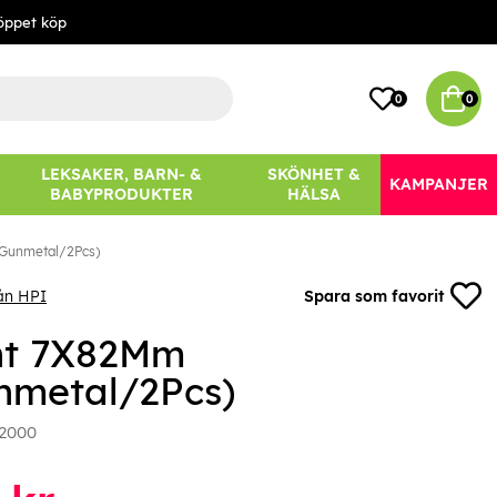
öppet köp
0
0
LEKSAKER, BARN- &
SKÖNHET &
KAMPANJER
BABYPRODUKTER
HÄLSA
(Gunmetal/2Pcs)
ån HPI
Spara som favorit
nt 7X82Mm
nmetal/2Pcs)
2000