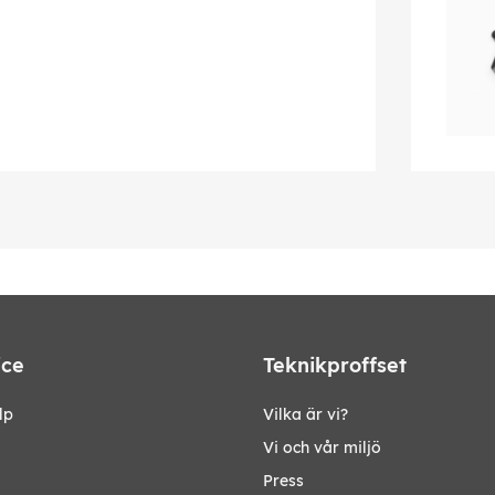
ice
Teknikproffset
lp
Vilka är vi?
Vi och vår miljö
Press