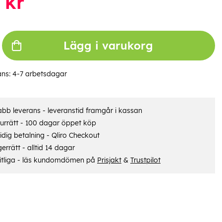
kr
Lägg i varukorg
ans:
4-7 arbetsdagar
bb leverans - leveranstid framgår i kassan
urrätt - 100 dagar öppet köp
dig betalning - Qliro Checkout
errätt - alltid 14 dagar
itliga - läs kundomdömen på
Prisjakt
&
Trustpilot