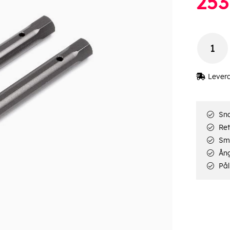
253
Lever
Sna
Ret
Smi
Ång
Pål