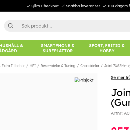
Qliro Checkout
Snabba leveranser
100 dagars 
 HUSHÅLL &
SMARTPHONE &
SPORT, FRITID &
ÄDGÅRD
SURFPLATTOR
HOBBY
 Extra Tillbehör
HPI
Reservdelar & Tuning
Chassidelar
Joint 7X82Mm 
Se mer fr
Joi
(Gu
Artnr:
A0