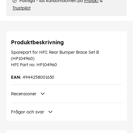
Pålitliga - läs kundomdömen på
Prisjakt
&
Trustpilot
Produktbeskrivning
Sparepart for HPI: Rear Bumper Brace Set B
(HP104960)
HPI Part no: HP104960
EAN:
4944258001630
Recensioner
Frågor och svar