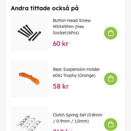
Andra tittade också på
Button Head Screw
M5X45Mm (Hex
Socket/6Pcs)
60 kr
Rear Suspension Holder
6061 Trophy (Orange)
58 kr
Clutch Spring Set (0.8mm
/ 0.9mm / 1.0mm)