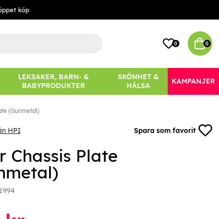
öppet köp
0
0
LEKSAKER, BARN- &
SKÖNHET &
KAMPANJER
BABYPRODUKTER
HÄLSA
ate (Gunmetal)
ån HPI
Spara som favorit
r Chassis Plate
nmetal)
1994