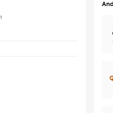
And
9)