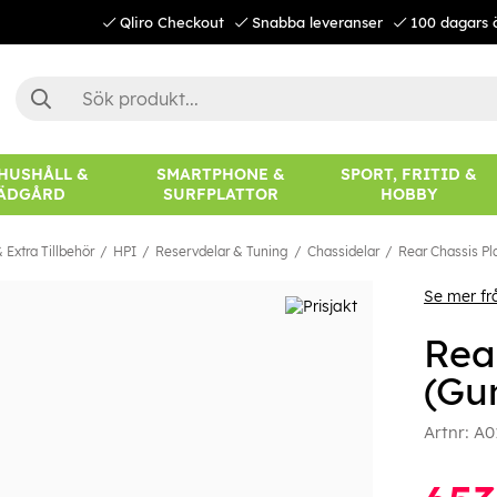
Qliro Checkout
Snabba leveranser
100 dagars 
 HUSHÅLL &
SMARTPHONE &
SPORT, FRITID &
ÄDGÅRD
SURFPLATTOR
HOBBY
 Extra Tillbehör
HPI
Reservdelar & Tuning
Chassidelar
Rear Chassis Pl
Se mer fr
Rea
(Gu
Artnr:
A0