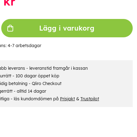
kr
Lägg i varukorg
ans:
4-7 arbetsdagar
bb leverans - leveranstid framgår i kassan
urrätt - 100 dagar öppet köp
dig betalning - Qliro Checkout
errätt - alltid 14 dagar
itliga - läs kundomdömen på
Prisjakt
&
Trustpilot