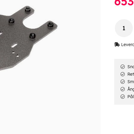
653
Lever
Sna
Ret
Smi
Ång
Pål