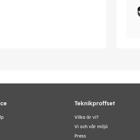
ice
Teknikproffset
lp
Vilka är vi?
Vi och vår miljö
Press