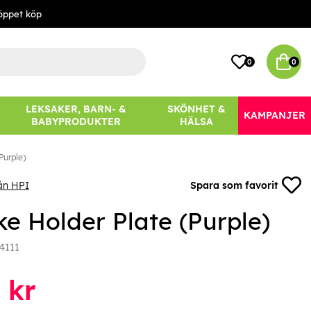
öppet köp
0
0
LEKSAKER, BARN- &
SKÖNHET &
KAMPANJER
BABYPRODUKTER
HÄLSA
Purple)
ån HPI
Spara som favorit
ke Holder Plate (Purple)
4111
kr