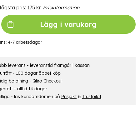
lägsta pris:
175 kr.
Prisinformation.
Lägg i varukorg
ans:
4-7 arbetsdagar
bb leverans - leveranstid framgår i kassan
urrätt - 100 dagar öppet köp
dig betalning - Qliro Checkout
errätt - alltid 14 dagar
itliga - läs kundomdömen på
Prisjakt
&
Trustpilot