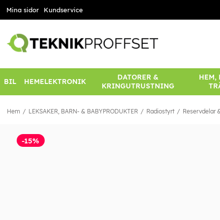
Mina sidor
Kundservice
DATORER &
HEM,
BIL
HEMELEKTRONIK
KRINGUTRUSTNING
TR
Hem
LEKSAKER, BARN- & BABYPRODUKTER
Radiostyrt
Reservdelar &
-15%