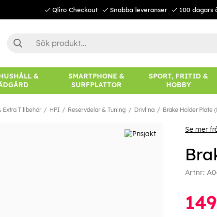
Qliro Checkout
Snabba leveranser
100 dagars 
 HUSHÅLL &
SMARTPHONE &
SPORT, FRITID &
ÄDGÅRD
SURFPLATTOR
HOBBY
 Extra Tillbehör
HPI
Reservdelar & Tuning
Drivlina
Brake Holder Plate (
Se mer fr
Bra
Artnr:
A0
149