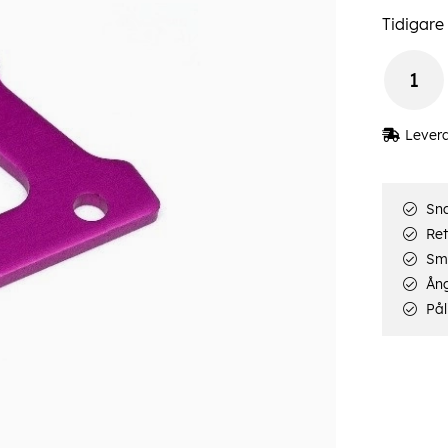
Tidigare 
Lever
Sna
Ret
Smi
Ång
Pål