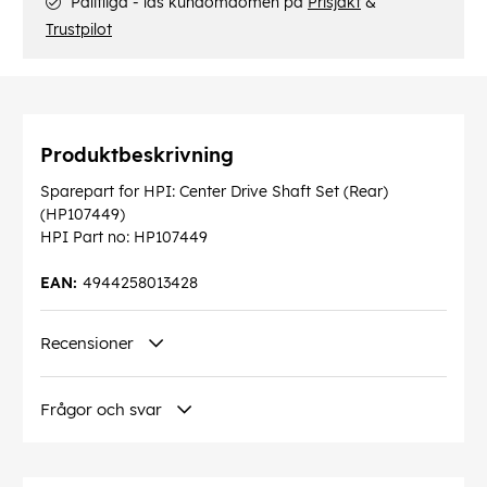
Pålitliga - läs kundomdömen på
Prisjakt
&
Trustpilot
Produktbeskrivning
Sparepart for HPI: Center Drive Shaft Set (Rear)
(HP107449)
HPI Part no: HP107449
EAN:
4944258013428
Recensioner
Frågor och svar