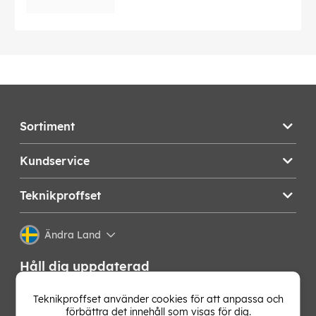
Sortiment
Kundservice
Teknikproffset
Ändra Land
Håll dig uppdaterad
Få de senaste nyheterna, hetaste erbjudandena och
Teknikproffset använder cookies för att anpassa och
bästa tipsen från oss direkt i din mejlkorg. Signa upp på
förbättra det innehåll som visas för dig.