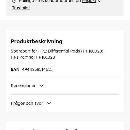
Pålitliga - läs kundomdömen på
Prisjakt
&
Trustpilot
Produktbeskrivning
Sparepart for HPI: Differential Pads (HP101028)
HPI Part no: HP101028
EAN:
4944258514611
Recensioner
Frågor och svar