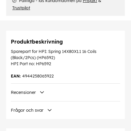
Pålitliga - läs kundomdömen på
Prisjakt
&
Trustpilot
Produktbeskrivning
Sparepart for HPI: Spring 14X80X1.1 16 Coils
(Black/2Pcs) (HP6592)
HPI Part no: HP6592
EAN:
4944258065922
Recensioner
Frågor och svar