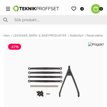
0
0
Hem
LEKSAKER, BARN- & BABYPRODUKTER
Radiostyrt
Reservdelar & E
-17%