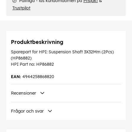
Pålitliga - läs kundomdömen på
Prisjakt
&
Trustpilot
Produktbeskrivning
Sparepart for HPI: Suspension Shaft 3X32Mm (2Pcs)
(HP86882)
HPI Part no: HP86882
EAN:
4944258868820
Recensioner
Frågor och svar