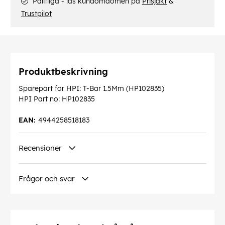
Pålitliga - läs kundomdömen på
Prisjakt
&
Trustpilot
Produktbeskrivning
Sparepart for HPI: T-Bar 1.5Mm (HP102835)
HPI Part no: HP102835
EAN:
4944258518183
Recensioner
Frågor och svar