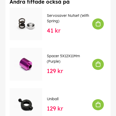
Andra tittade också på
Servosaver Nutset (With
Spring)
41 kr
Spacer 5X12X11Mm
(Purple)
129 kr
Uniball
129 kr