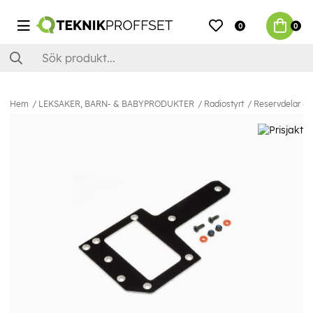
0
0
Hem
LEKSAKER, BARN- & BABYPRODUKTER
Radiostyrt
Reservdelar & E