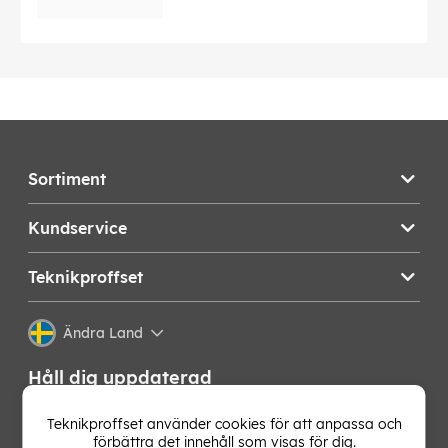
Sortiment
Kundservice
Teknikproffset
Ändra Land
Håll dig uppdaterad
Få de senaste nyheterna, hetaste erbjudandena och
Teknikproffset använder cookies för att anpassa och
bästa tipsen från oss direkt i din mejlkorg. Signa upp på
förbättra det innehåll som visas för dig.