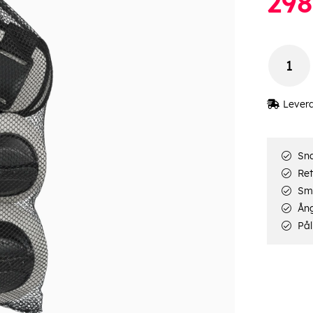
298
Lever
Sna
Ret
Smi
Ång
Pål