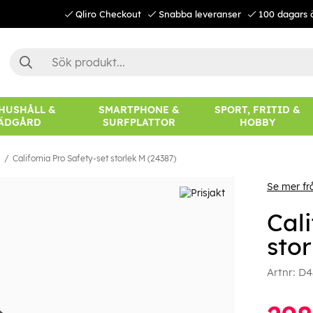
Qliro Checkout
Snabba leveranser
100 dagars 
 HUSHÅLL &
SMARTPHONE &
SPORT, FRITID &
ÄDGÅRD
SURFPLATTOR
HOBBY
l
California Pro Safety-set storlek M (24387)
Se mer frå
Cali
stor
Artnr:
D4