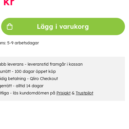
kr
Lägg i varukorg
ans:
5-9 arbetsdagar
bb leverans - leveranstid framgår i kassan
urrätt - 100 dagar öppet köp
dig betalning - Qliro Checkout
errätt - alltid 14 dagar
itliga - läs kundomdömen på
Prisjakt
&
Trustpilot