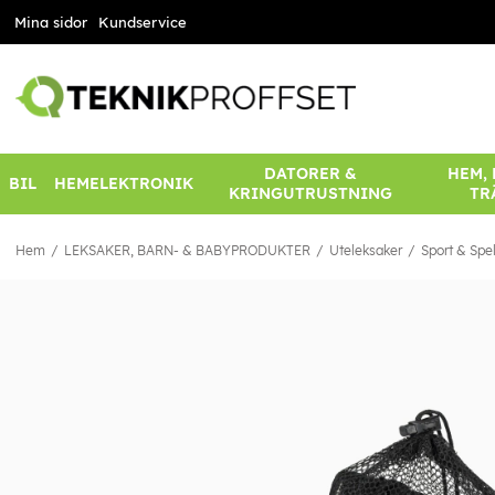
Mina sidor
Kundservice
DATORER &
HEM,
BIL
HEMELEKTRONIK
KRINGUTRUSTNING
TR
Hem
LEKSAKER, BARN- & BABYPRODUKTER
Uteleksaker
Sport & Spe