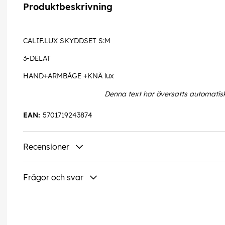
Produktbeskrivning
CALIF.LUX SKYDDSET S:M
3-DELAT
HAND+ARMBÅGE +KNÄ lux
Denna text har översatts automatis
EAN:
5701719243874
Recensioner
Frågor och svar