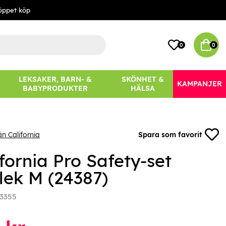
öppet köp
0
0
LEKSAKER, BARN- &
SKÖNHET &
KAMPANJER
BABYPRODUKTER
HÄLSA
n California
Spara som favorit
fornia Pro Safety-set
lek M (24387)
3355