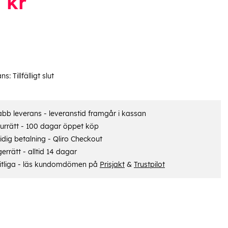
8
kr
ans:
Tillfälligt slut
bb leverans - leveranstid framgår i kassan
urrätt - 100 dagar öppet köp
dig betalning - Qliro Checkout
errätt - alltid 14 dagar
itliga - läs kundomdömen på
Prisjakt
&
Trustpilot