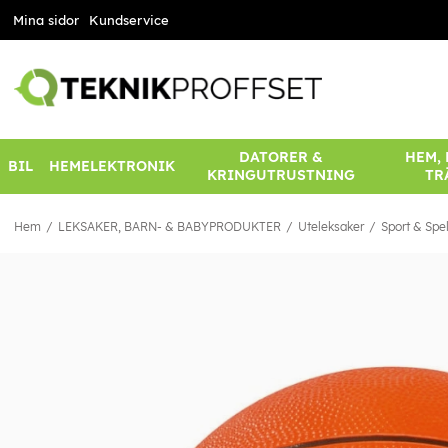
Mina sidor
Kundservice
DATORER &
HEM,
BIL
HEMELEKTRONIK
KRINGUTRUSTNING
TR
Hem
LEKSAKER, BARN- & BABYPRODUKTER
Uteleksaker
Sport & Spe