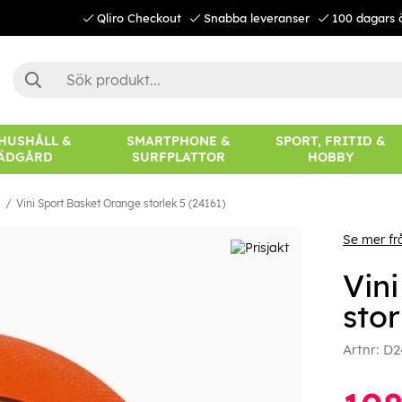
Qliro Checkout
Snabba leveranser
100 dagars 
 HUSHÅLL &
SMARTPHONE &
SPORT, FRITID &
ÄDGÅRD
SURFPLATTOR
HOBBY
l
Vini Sport Basket Orange storlek 5 (24161)
Se mer fr
Vin
stor
Artnr:
D2