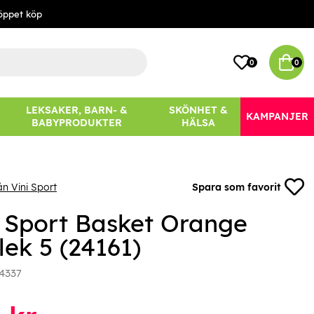
öppet köp
0
0
LEKSAKER, BARN- &
SKÖNHET &
KAMPANJER
BABYPRODUKTER
HÄLSA
ån Vini Sport
Spara som favorit
i Sport Basket Orange
lek 5 (24161)
4337