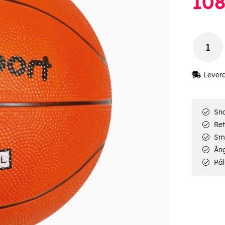
10
Lever
Sna
Ret
Smi
Ång
Pål