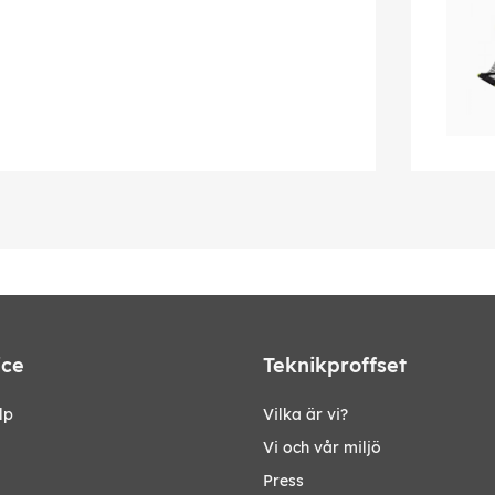
ice
Teknikproffset
lp
Vilka är vi?
Vi och vår miljö
Press