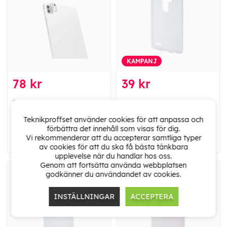
KAMPANJ
78 kr
39 kr
Hama Kameraskyddsglas
Hama Mobilskal Crystal LG
för Apple iPad Pro 11"/12.9"
G4 Transparent
Teknikproffset använder cookies för att anpassa och
20/21/22 Transparent
förbättra det innehåll som visas för dig.
Vi rekommenderar att du accepterar samtliga typer
av cookies för att du ska få bästa tänkbara
upplevelse när du handlar hos oss.
Genom att fortsätta använda webbplatsen
godkänner du användandet av cookies.
INSTÄLLNINGAR
ACCEPTERA