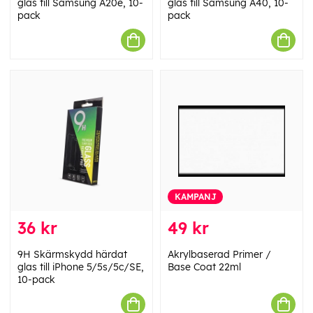
glas till Samsung A20e, 10-
glas till Samsung A40, 10-
pack
pack
KAMPANJ
36 kr
49 kr
9H Skärmskydd härdat
Akrylbaserad Primer /
glas till iPhone 5/5s/5c/SE,
Base Coat 22ml
10-pack