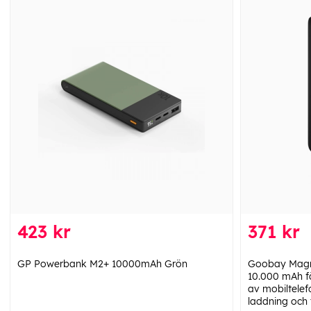
423 kr
371 kr
GP Powerbank M2+ 10000mAh Grön
Goobay Magne
10.000 mAh f
av mobiltelef
laddning och 