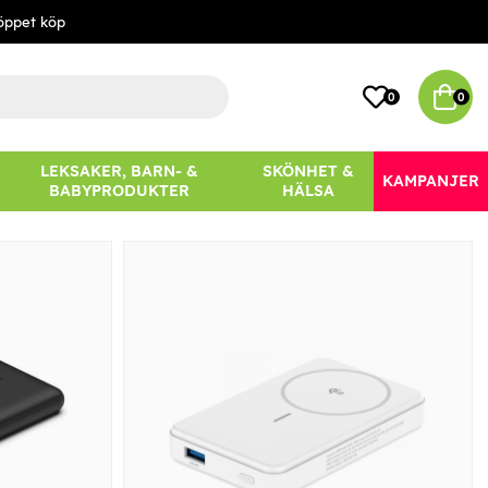
öppet köp
0
0
LEKSAKER, BARN- &
SKÖNHET &
KAMPANJER
BABYPRODUKTER
HÄLSA