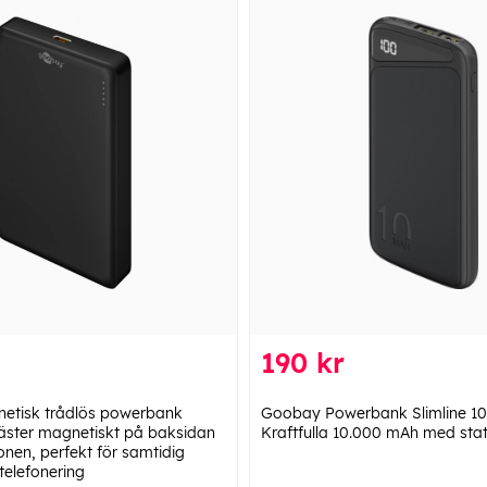
190 kr
tisk trådlös powerbank
Goobay Powerbank Slimline 1
äster magnetiskt på baksidan
Kraftfulla 10.000 mAh med sta
onen, perfekt för samtidig
telefonering