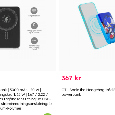
367 kr
ank | 5000 mAh | 20 W |
OTL Sonic the Hedgehog trådl
ngskraft: 15 W | 1.67 / 2.22 /
powerbank
ens utgångsanslutning: 1x USB-
 ströminmatningsanslutning: 1x
hium-Polymer