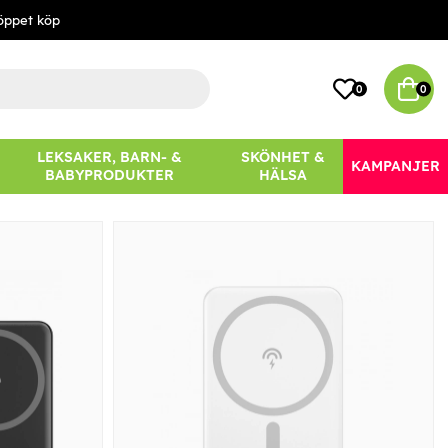
öppet köp
0
0
LEKSAKER, BARN- &
SKÖNHET &
KAMPANJER
BABYPRODUKTER
HÄLSA