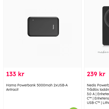
133 kr
239 kr
Hama Powerbank 5000mah 2xUSB-A
Nedis Powerb
Antracit
Trådlös laddni
3.0 A | Enhet
C™ | Enhetens
USB-C™ | Lit