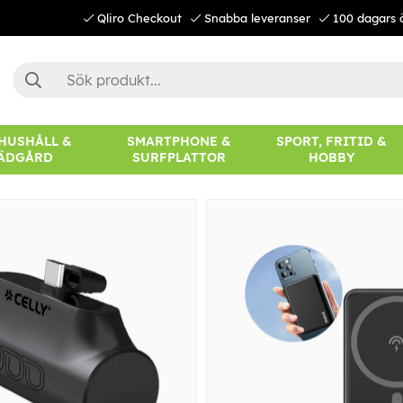
Qliro Checkout
Snabba leveranser
100 dagars 
 HUSHÅLL &
SMARTPHONE &
SPORT, FRITID &
ÄDGÅRD
SURFPLATTOR
HOBBY