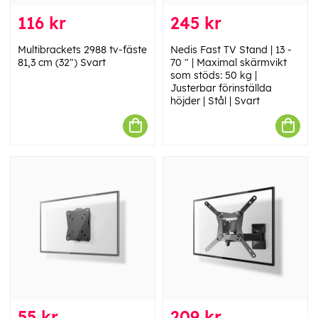
116 kr
245 kr
Multibrackets 2988 tv-fäste
Nedis Fast TV Stand | 13 -
81,3 cm (32") Svart
70 " | Maximal skärmvikt
som stöds: 50 kg |
Justerbar förinställda
höjder | Stål | Svart
55 kr
209 kr