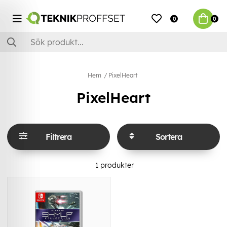
0
0
Hem
PixelHeart
PixelHeart
Filtrera
Sortera
1
produkter