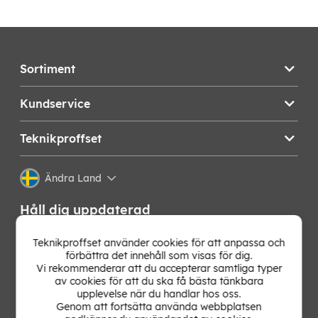
Sortiment
Kundservice
Teknikproffset
Ändra Land
Håll dig uppdaterad
Få de senaste nyheterna, hetaste erbjudandena och
Teknikproffset använder cookies för att anpassa och
bästa tipsen från oss direkt i din mejlkorg. Signa upp på
förbättra det innehåll som visas för dig.
vårt nyhetsbrev!
Vi rekommenderar att du accepterar samtliga typer
av cookies för att du ska få bästa tänkbara
upplevelse när du handlar hos oss.
OK
Genom att fortsätta använda webbplatsen