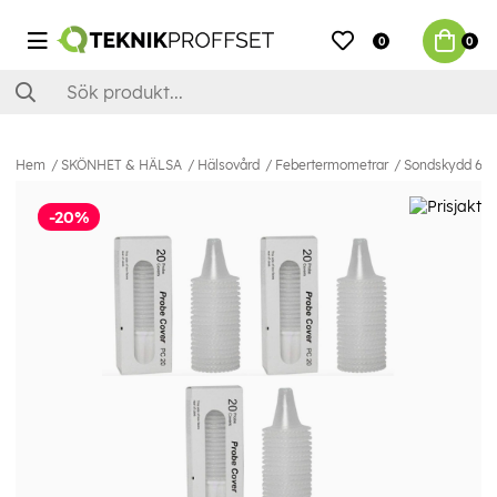
0
0
Hem
SKÖNHET & HÄLSA
Hälsovård
Febertermometrar
Sondskydd 60st
-20%