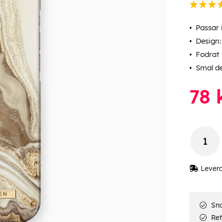
Passar 
Design
Fodrat
Smal d
78
Lever
Sna
Ret