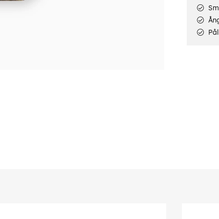
Smi
Ång
Pål