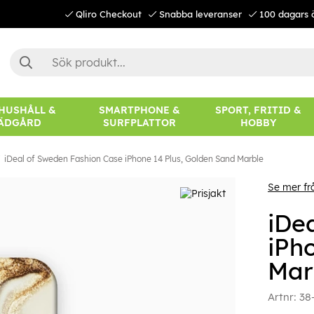
Qliro Checkout
Snabba leveranser
100 dagars 
 HUSHÅLL &
SMARTPHONE &
SPORT, FRITID &
ÄDGÅRD
SURFPLATTOR
HOBBY
iDeal of Sweden Fashion Case iPhone 14 Plus, Golden Sand Marble
Se mer fr
iDe
iPh
Mar
Artnr:
38