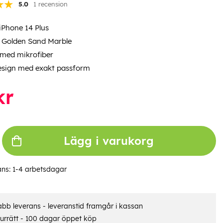
5.0
1 recension
iPhone 14 Plus
: Golden Sand Marble
 med mikrofiber
esign med exakt passform
kr
Lägg i varukorg
ans:
1-4 arbetsdagar
bb leverans - leveranstid framgår i kassan
urrätt - 100 dagar öppet köp