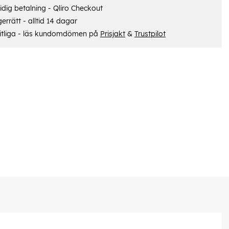
dig betalning - Qliro Checkout
errätt - alltid 14 dagar
itliga - läs kundomdömen på
Prisjakt
&
Trustpilot