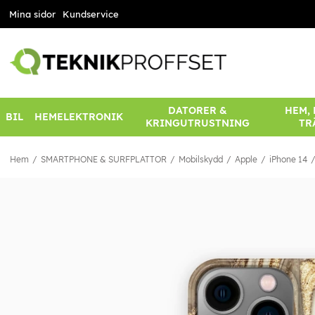
Mina sidor
Kundservice
DATORER &
HEM,
BIL
HEMELEKTRONIK
KRINGUTRUSTNING
TR
Hem
SMARTPHONE & SURFPLATTOR
Mobilskydd
Apple
iPhone 14