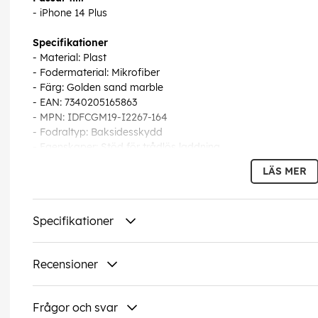
- iPhone 14 Plus
Specifikationer
- Material: Plast
- Fodermaterial: Mikrofiber
- Färg: Golden sand marble
- EAN: 7340205165863
- MPN: IDFCGM19-I2267-164
- Fodraltyp: Baksidesskydd
- Egenskaper: Stöd för trådlös laddning
LÄS MER
Tillverkarens garanti
- Service och support: 1 år
Specifikationer
Kompatibilitetsinformation
- Designat för Apple iPhone 14 Pro
Recensioner
EAN:
7340205165863
Frågor och svar