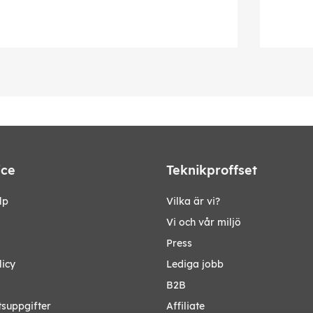
ice
Teknikproffset
lp
Vilka är vi?
Vi och vår miljö
Press
licy
Lediga jobb
B2B
tsuppgifter
Affiliate