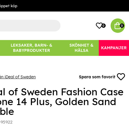
öppet köp
0
0
LEKSAKER, BARN- &
SKÖNHET &
KAMPANJER
BABYPRODUKTER
HÄLSA
ån iDeal of Sweden
Spara som favorit
al of Sweden Fashion Case
one 14 Plus, Golden Sand
ble
-95922