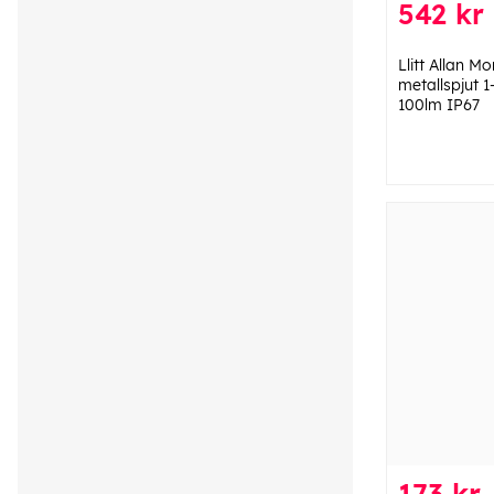
542 kr
Llitt Allan M
metallspjut 
100lm IP67
173 kr