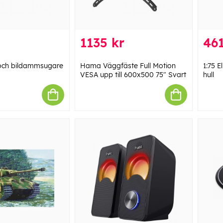
1135 kr
461
 och bildammsugare
Hama Väggfäste Full Motion
1:75 
VESA upp till 600x500 75" Svart
hull