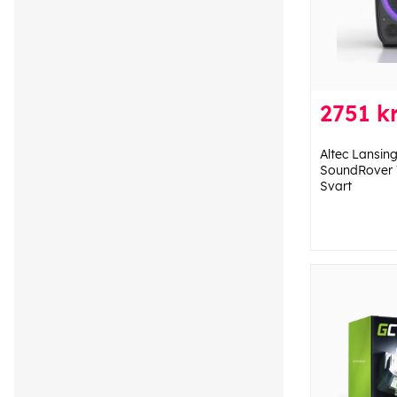
2751 k
Altec Lansin
SoundRover 
Svart