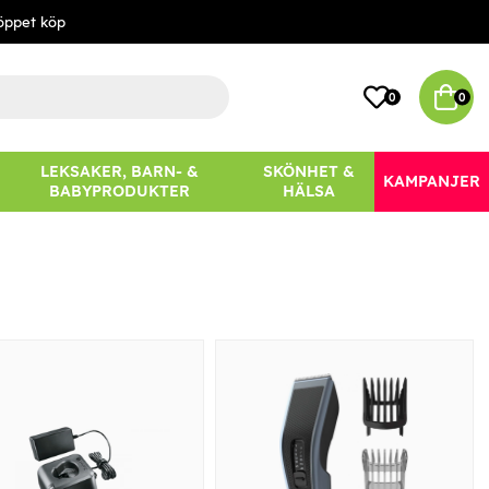
öppet köp
0
0
LEKSAKER, BARN- &
SKÖNHET &
KAMPANJER
BABYPRODUKTER
HÄLSA