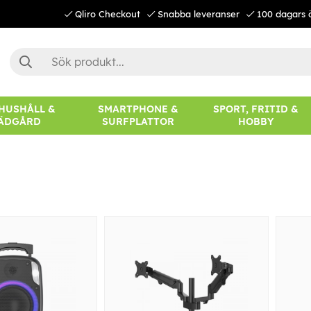
Qliro Checkout
Snabba leveranser
100 dagars 
 HUSHÅLL &
SMARTPHONE &
SPORT, FRITID &
ÄDGÅRD
SURFPLATTOR
HOBBY