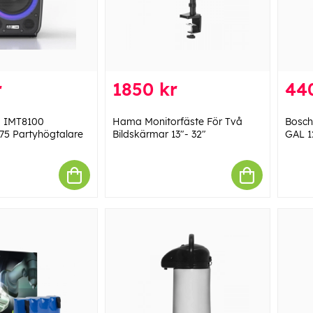
r
1850 kr
44
g IMT8100
Hama Monitorfäste För Två
Bosch
75 Partyhögtalare
Bildskärmar 13"- 32"
GAL 1