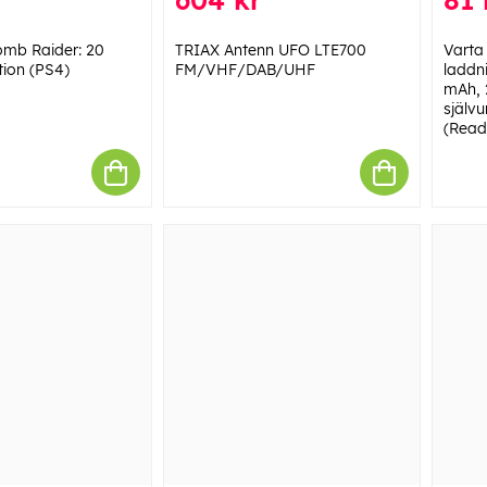
Tomb Raider: 20
TRIAX Antenn UFO LTE700
Varta
tion (PS4)
FM/VHF/DAB/UHF
laddn
mAh, 2
själv
(Read