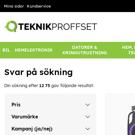
Mina sidor
Kundservice
DATORER &
HEM,
BIL
HEMELEKTRONIK
KRINGUTRUSTNING
TR
Svar på sökning
Din sökning efter
12 75
gav följande resultat:
Pris
Varumärke
Kampanj (ja/nej)