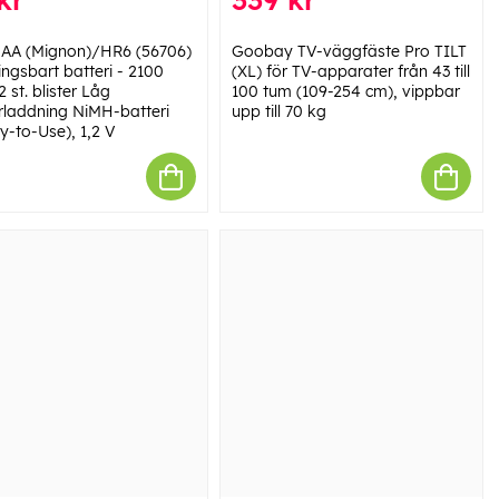
 AA (Mignon)/HR6 (56706)
Goobay TV-väggfäste Pro TILT
ingsbart batteri - 2100
(XL) för TV-apparater från 43 till
 st. blister Låg
100 tum (109-254 cm), vippbar
urladdning NiMH-batteri
upp till 70 kg
y-to-Use), 1,2 V