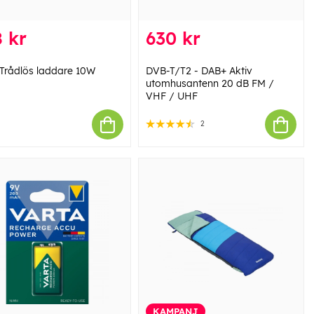
 kr
630 kr
 Trådlös laddare 10W
DVB-T/T2 - DAB+ Aktiv
utomhusantenn 20 dB FM /
VHF / UHF
2
KAMPANJ