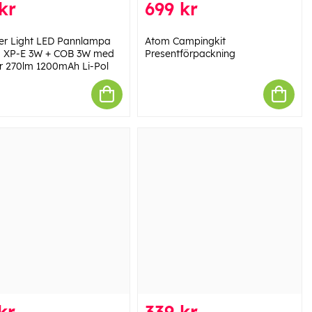
kr
699 kr
er Light LED Pannlampa
Atom Campingkit
 XP-E 3W + COB 3W med
Presentförpackning
r 270lm 1200mAh Li-Pol
kr
339 kr