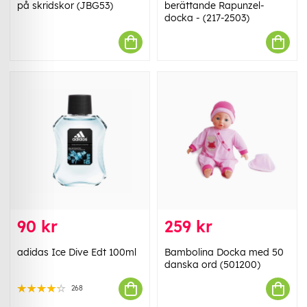
på skridskor (JBG53)
berättande Rapunzel-
docka - (217-2503)
90 kr
259 kr
adidas Ice Dive Edt 100ml
Bambolina Docka med 50
danska ord (501200)
268