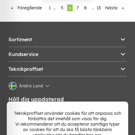
«
Föregående
1
..
5
6
7
8
..
13
Nästa
»
Sortiment
Kundservice
Teknikproffset
Ändra Land
Håll dig uppdaterad
Få de senaste nyheterna, hetaste erbjudandena och
Teknikproffset använder cookies för att anpassa och
bästa tipsen från oss direkt i din mejlkorg. Signa upp på
förbättra det innehåll som visas för dig.
vårt nyhetsbrev!
Vi rekommenderar att du accepterar samtliga typer
av cookies för att du ska få bästa tänkbara