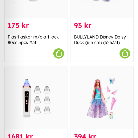
175 kr
93 kr
Plastflaskor m/platt lock
BULLYLAND Disney Daisy
80cc 5pcs #31
Duck (6,5 cm) (525331)
1681 kr
394 kr