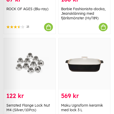
ROCK OF AGES (Blu-ray)
Barbie Fashionista-docka,
Jeansklänning med
fjärilsmönster (HyT89)
23
122 kr
569 kr
Serrated Flange Lock Nut
Maku Ugnsform keramik
M4 (Silver/10Pcs)
med lock 3 L