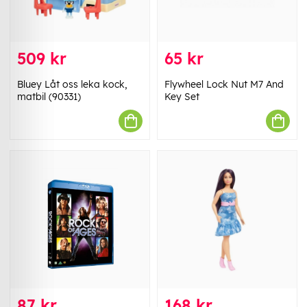
509 kr
65 kr
Bluey Låt oss leka kock,
Flywheel Lock Nut M7 And
matbil (90331)
Key Set
87 kr
168 kr