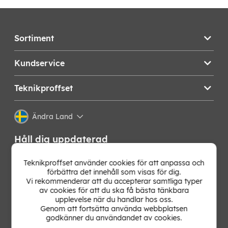
Sortiment
Kundservice
Teknikproffset
Ändra Land
Håll dig uppdaterad
Få de senaste nyheterna, hetaste erbjudandena och
Teknikproffset använder cookies för att anpassa och
bästa tipsen från oss direkt i din mejlkorg. Signa upp på
förbättra det innehåll som visas för dig.
vårt nyhetsbrev!
Vi rekommenderar att du accepterar samtliga typer
av cookies för att du ska få bästa tänkbara
upplevelse när du handlar hos oss.
OK
Genom att fortsätta använda webbplatsen
godkänner du användandet av cookies.