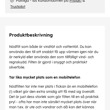
Pålitliga - läs kundomdömen på
Prisjakt
&
Trustpilot
Produktbeskrivning
Nödfilt som både är vindtät och vattentät. Du kan
använda den till att snabbt få upp värmen igen när du
är nerkyld eller använda den som tillfälligt vind- och
regnskydd. Filten är gjord i snyggt och praktiskt
silverfolie.
Tar lika mycket plats som en mobiltelefon
Nödfilten tar inte mer plats i fickan än en mobiltelefon
(!) vilket gör den extra smidig att få med sig överallt.
Det är just dess storlek som gör filten till en så praktisk
pryl - ofta har man inte särslikt mycket plats över när
man t.ex. är ute och vandrar och då kan det kännas