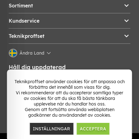
Sortiment
Kundservice
Teknikproffset
Ändra Land
Håll dig uppdaterad
Få de senaste nyheterna, hetaste erbjudandena och
Teknikproffset använder cookies för att anpassa och
bästa tipsen från oss direkt i din mejlkorg. Signa upp på
förbättra det innehåll som visas för dig.
vårt nyhetsbrev!
Vi rekommenderar att du accepterar samtliga typer
av cookies för att du ska få bästa tänkbara
upplevelse när du handlar hos oss.
OK
Genom att fortsätta använda webbplatsen
godkänner du användandet av cookies.
INSTÄLLNINGAR
ACCEPTERA
TP E-commerce Nordic AB
Org.nr: 559386-1841