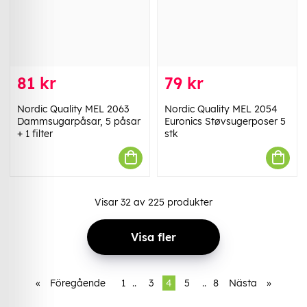
81 kr
79 kr
Nordic Quality MEL 2063
Nordic Quality MEL 2054
Dammsugarpåsar, 5 påsar
Euronics Støvsugerposer 5
+ 1 filter
stk
Visar
32
av
225
produkter
Visa fler
«
Föregående
1
..
3
4
5
..
8
Nästa
»