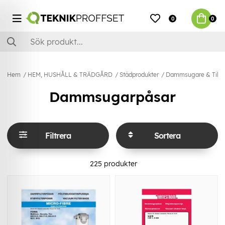
0
0
Hem
HEM, HUSHÅLL & TRÄDGÅRD
Städprodukter
Dammsugare & Tillb
Dammsugarpåsar
Filtrera
Sortera
225
produkter