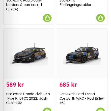
Scalextric Rad 3 outer
Scalextric
borders & barriers (till
Förlängningskablar
C8204)
589 kr
685 kr
Scalextric Honda civic FK8
Scalextric Ford Escort
Type R, BTCC 2022, Josh
Cosworth WRC - Rod Birley
Cook 1:32
1:32