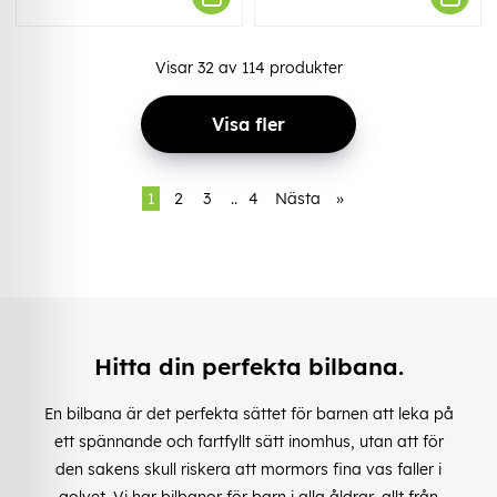
Visar
32
av
114
produkter
Visa fler
1
2
3
..
4
Nästa
»
Hitta din perfekta bilbana.
En bilbana är det perfekta sättet för barnen att leka på
ett spännande och fartfyllt sätt inomhus, utan att för
den sakens skull riskera att mormors fina vas faller i
golvet. Vi har bilbanor för barn i alla åldrar, allt från