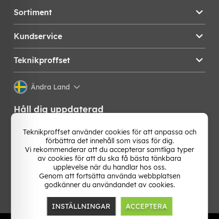
Sortiment
Kundservice
Teknikproffset
Ändra Land
Håll dig uppdaterad
Få de senaste nyheterna, hetaste erbjudandena och
Teknikproffset använder cookies för att anpassa och
bästa tipsen från oss direkt i din mejlkorg. Signa upp på
förbättra det innehåll som visas för dig.
vårt nyhetsbrev!
Vi rekommenderar att du accepterar samtliga typer
av cookies för att du ska få bästa tänkbara
upplevelse när du handlar hos oss.
OK
Genom att fortsätta använda webbplatsen
godkänner du användandet av cookies.
INSTÄLLNINGAR
ACCEPTERA