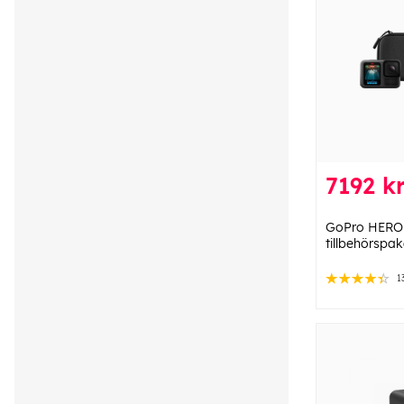
7192 k
GoPro HERO1
tillbehörspak
1