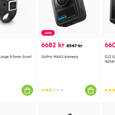
-20%
6682 kr
660
8347 kr
Large 9.5mm Svart
GoPro MAX2-kamera
DJI O
Adve
6