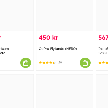
r
450 kr
567
rtcam
GoPro Flytande (HERO)
Insta
era
128G
180