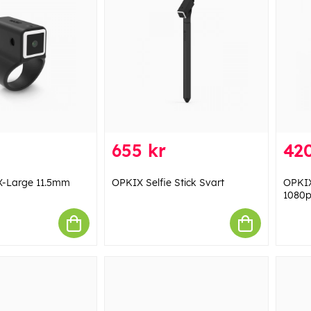
655 kr
420
X-Large 11.5mm
OPKIX Selfie Stick Svart
OPKIX
1080p