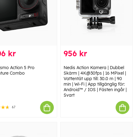
6 kr
956 kr
smo Action 5 Pro
Nedis Action Kamera | Dubbel
nture Combo
Skärm | 4K@30fps | 16 MPixel |
Vattentät upp till: 30.0 m | 90
min | Wi-Fi | App tillgänglig för:
Android™ / IOS | Fästen ingår |
Svart
67