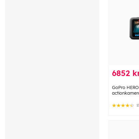
6852 k
GoPro HERO1
actionkamer
1