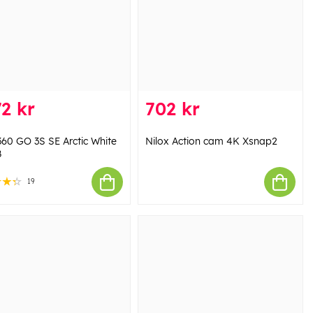
2 kr
702 kr
360 GO 3S SE Arctic White
Nilox Action cam 4K Xsnap2
B
19