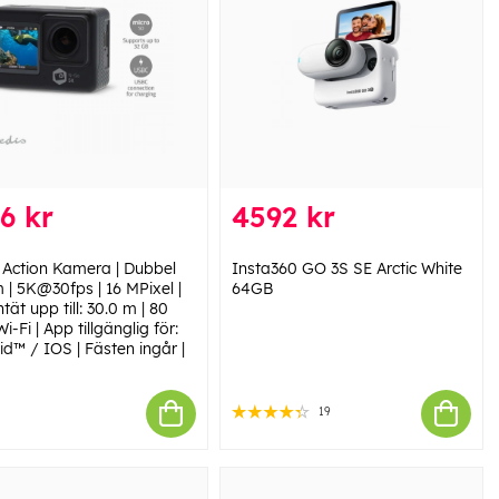
6 kr
4592 kr
 Action Kamera | Dubbel
Insta360 GO 3S SE Arctic White
 | 5K@30fps | 16 MPixel |
64GB
tät upp till: 30.0 m | 80
Wi-Fi | App tillgänglig för:
d™ / IOS | Fästen ingår |
19