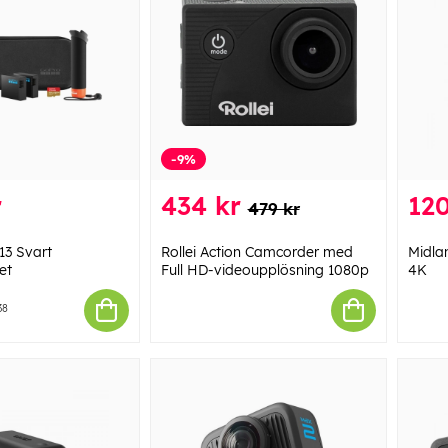
-9%
r
434 kr
120
479 kr
3 Svart
Rollei Action Camcorder med
Midla
et
Full HD-videoupplösning 1080p
4K
38