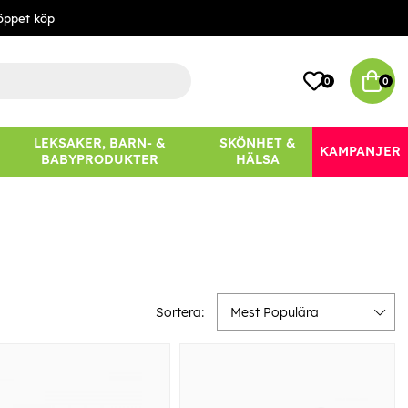
öppet köp
0
0
LEKSAKER, BARN- &
SKÖNHET &
KAMPANJER
BABYPRODUKTER
HÄLSA
Sortera:
Mest Populära