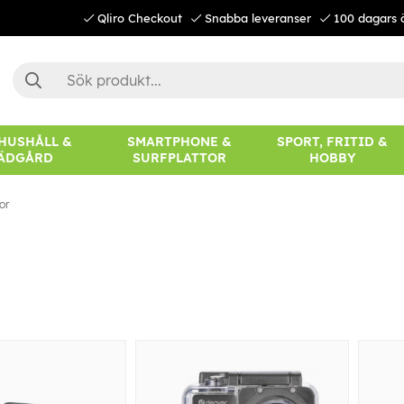
Qliro Checkout
Snabba leveranser
100 dagars 
 HUSHÅLL &
SMARTPHONE &
SPORT, FRITID &
ÄDGÅRD
SURFPLATTOR
HOBBY
or