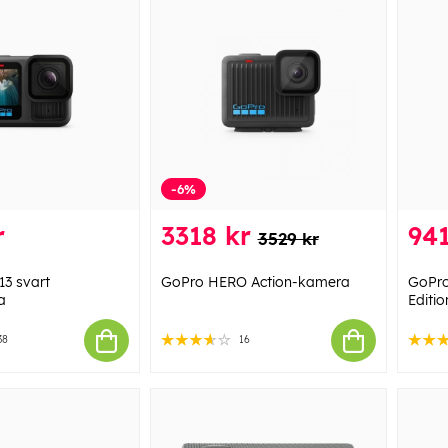
-6%
r
3318 kr
941
3529 kr
3 svart
GoPro HERO Action-kamera
GoPro
a
Editio
38
16