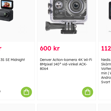
r
600 kr
112
3S SE Midnight
Denver Action-kamera 4K Wi-Fi
Nedis
8Mpixel 140° vid-vinkel ACK-
Skärm
8064
Vatten
min | 
Androi
Svart
9