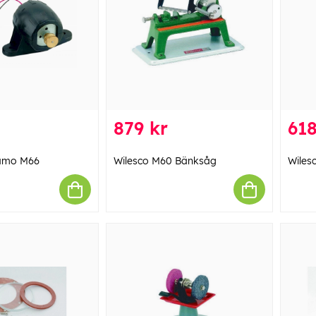
879 kr
618
namo M66
Wilesco M60 Bänksåg
Wiles