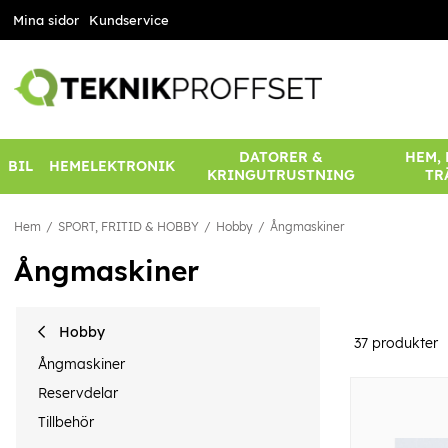
Mina sidor
Kundservice
DATORER &
HEM,
BIL
HEMELEKTRONIK
KRINGUTRUSTNING
TR
Hem
SPORT, FRITID & HOBBY
Hobby
Ångmaskiner
Ångmaskiner
Hobby
37
produkter
Ångmaskiner
Reservdelar
Tillbehör