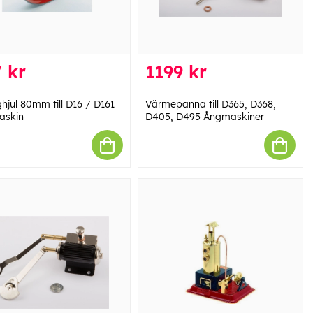
 kr
1199 kr
hjul 80mm till D16 / D161
Värmepanna till D365, D368,
askin
D405, D495 Ångmaskiner