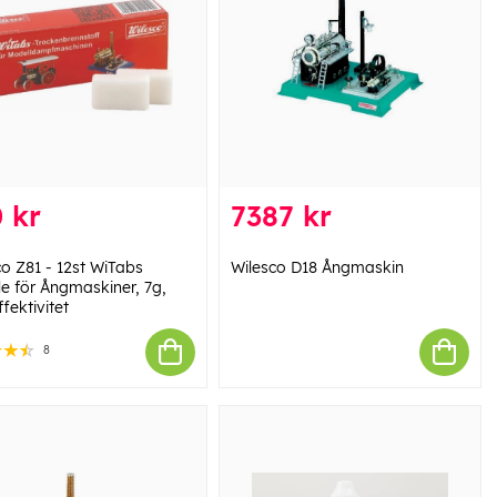
 kr
7387 kr
co Z81 - 12st WiTabs
Wilesco D18 Ångmaskin
le för Ångmaskiner, 7g,
fektivitet
8