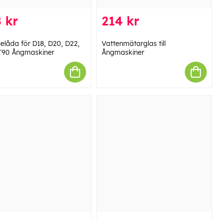
 kr
214 kr
lelåda för D18, D20, D22,
Vattenmätarglas till
T90 Ångmaskiner
Ångmaskiner