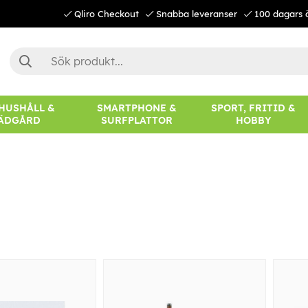
Qliro Checkout
Snabba leveranser
100 dagars 
 HUSHÅLL &
SMARTPHONE &
SPORT, FRITID &
ÄDGÅRD
SURFPLATTOR
HOBBY