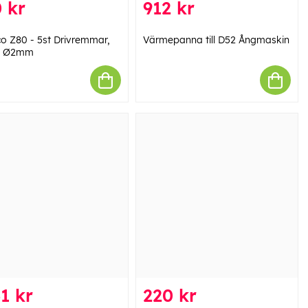
 kr
912 kr
co Z80 - 5st Drivremmar,
Värmepanna till D52 Ångmaskin
m Ø2mm
1 kr
220 kr