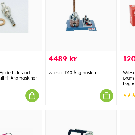
4489 kr
120
 Fjäderbelastad
Wilesco D10 Ångmaskin
Wiles
il till Ångmaskiner,
Bräns
hög ef