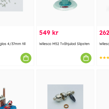
549 kr
262
las 4/37mm till
Wilesco M52 Tvåhjulad Slipsten
Wiles