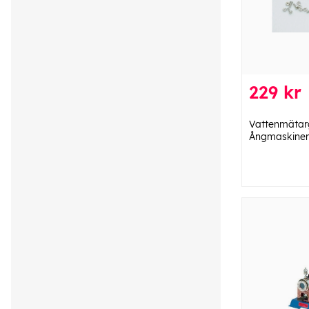
229 kr
Vattenmätarg
Ångmaskiner