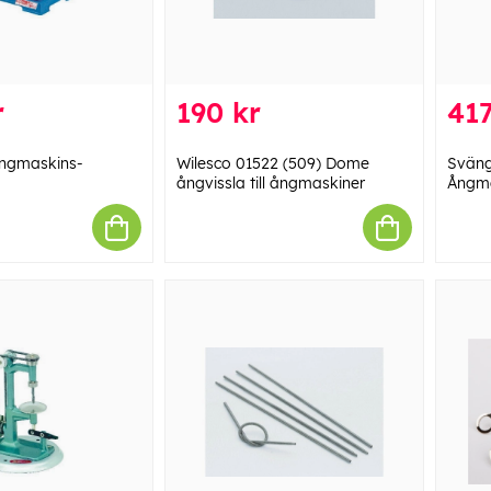
r
190 kr
417
Ångmaskins-
Wilesco 01522 (509) Dome
Sväng
ångvissla till ångmaskiner
Ångm