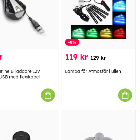
-8%
r
119 kr
129 kr
arline Billaddare 12V
Lampa för Atmosfär i Bilen
USB med flexikabel