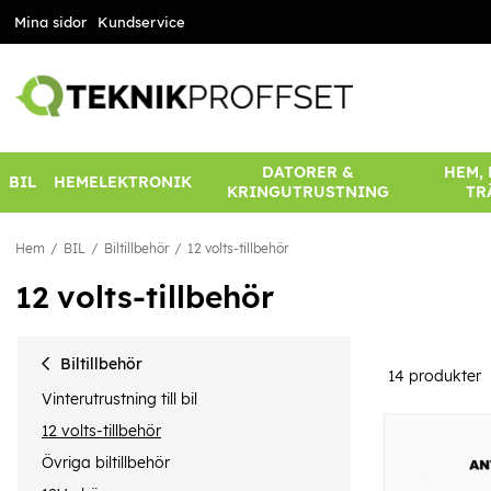
Mina sidor
Kundservice
DATORER &
HEM,
BIL
HEMELEKTRONIK
KRINGUTRUSTNING
TR
Hem
BIL
Biltillbehör
12 volts-tillbehör
12 volts-tillbehör
Biltillbehör
14
produkter
Vinterutrustning till bil
12 volts-tillbehör
Övriga biltillbehör