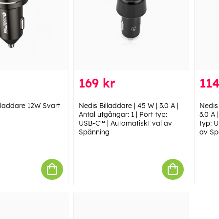
169 kr
114
laddare 12W Svart
Nedis Billaddare | 45 W | 3.0 A |
Nedis 
Antal utgångar: 1 | Port typ:
3.0 A 
USB-C™ | Automatiskt val av
typ: 
Spänning
av Sp