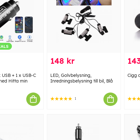
EALS
148 kr
143
 x USB + 1 x USB-C
LED, Golvbelysning,
Cigg 
med Hitta min
Inredningsbelysning till bil, Blå
1