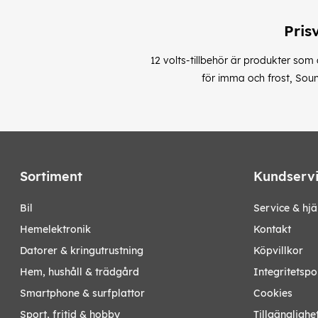
Pris
12 volts-tillbehör är produkter som d
för imma och frost, Soun
Sortiment
Kundserv
bil
Service & hjä
hemelektronik
Kontakt
datorer & kringutrustning
Köpvillkor
hem, hushåll & trädgård
Integritetspo
smartphone & surfplattor
Cookies
sport, fritid & hobby
Tillgänglighe