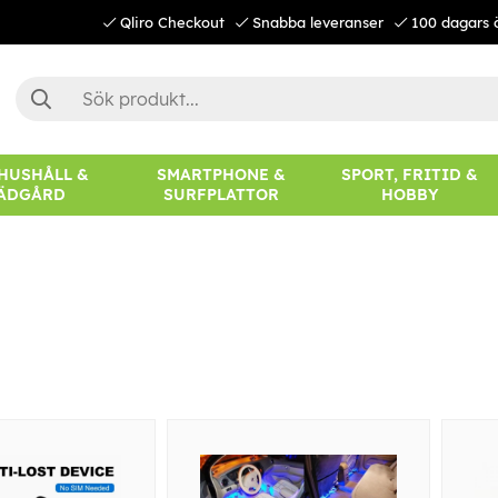
Qliro Checkout
Snabba leveranser
100 dagars 
 HUSHÅLL &
SMARTPHONE &
SPORT, FRITID &
ÄDGÅRD
SURFPLATTOR
HOBBY