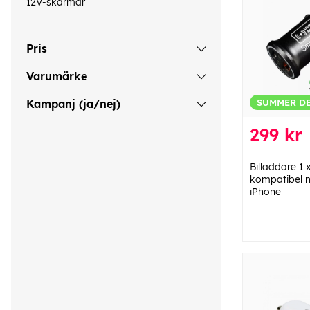
12V-skärmar
Pris
Varumärke
SUMMER D
Kampanj (ja/nej)
299 kr
Billaddare 1
kompatibel 
iPhone