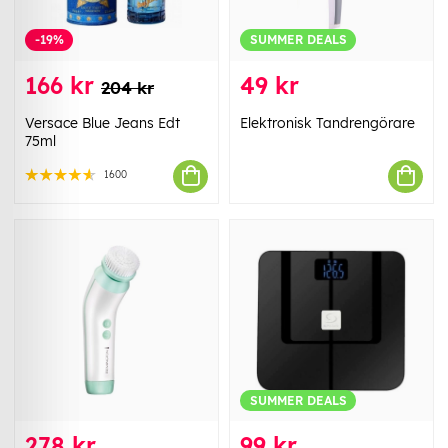
-19%
SUMMER DEALS
166 kr
49 kr
204 kr
Versace Blue Jeans Edt
Elektronisk Tandrengörare
75ml
1600
SUMMER DEALS
278 kr
99 kr