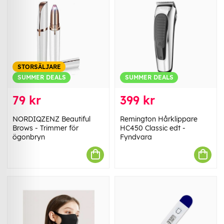
STORSÄLJARE
SUMMER DEALS
SUMMER DEALS
79 kr
399 kr
NORDIQZENZ Beautiful
Remington Hårklippare
Brows - Trimmer för
HC450 Classic edt -
ögonbryn
Fyndvara