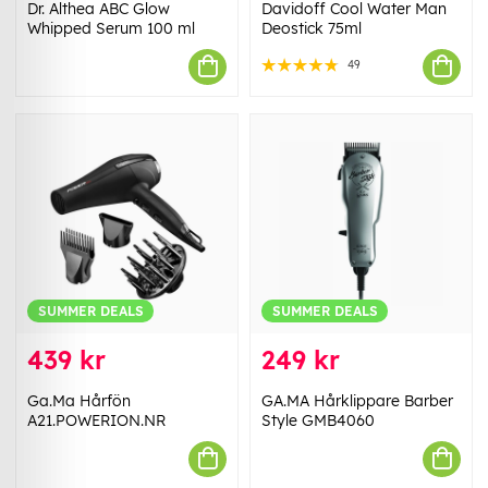
Dr. Althea ABC Glow
Davidoff Cool Water Man
Whipped Serum 100 ml
Deostick 75ml
49
SUMMER DEALS
SUMMER DEALS
439 kr
249 kr
Ga.Ma Hårfön
GA.MA Hårklippare Barber
A21.POWERION.NR
Style GMB4060