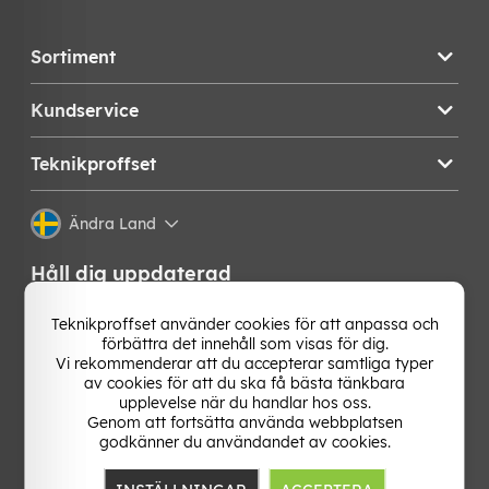
Sortiment
Kundservice
Teknikproffset
Ändra Land
Håll dig uppdaterad
Få de senaste nyheterna, hetaste erbjudandena och
Teknikproffset använder cookies för att anpassa och
bästa tipsen från oss direkt i din mejlkorg. Signa upp på
förbättra det innehåll som visas för dig.
vårt nyhetsbrev!
Vi rekommenderar att du accepterar samtliga typer
av cookies för att du ska få bästa tänkbara
upplevelse när du handlar hos oss.
OK
Genom att fortsätta använda webbplatsen
godkänner du användandet av cookies.