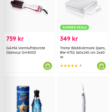
SUMMER DEALS
759 kr
349 kr
GA.MA Varmluftsborste
Tristar Bäddvärmare 2pers,
Glamour GH4003
BW-4752 160x140 cm 2x60
W
4