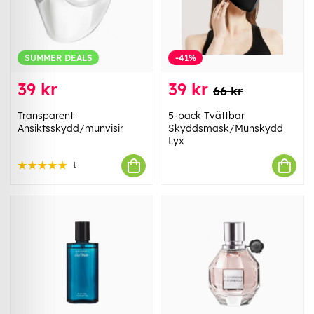
SUMMER DEALS
-41%
39 kr
39 kr
66 kr
Transparent
5-pack Tvättbar
Ansiktsskydd/munvisir
Skyddsmask/Munskydd
Lyx
1