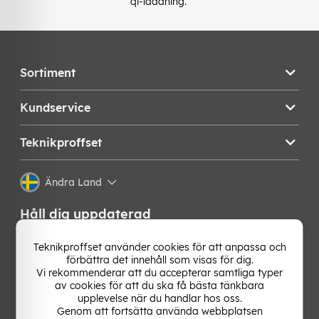
qi-laddning.
Sortiment
Kundservice
Teknikproffset
Ändra Land
Håll dig uppdaterad
Få de senaste nyheterna, hetaste erbjudandena och
Teknikproffset använder cookies för att anpassa och
bästa tipsen från oss direkt i din mejlkorg. Signa upp på
förbättra det innehåll som visas för dig.
vårt nyhetsbrev!
Vi rekommenderar att du accepterar samtliga typer
av cookies för att du ska få bästa tänkbara
upplevelse när du handlar hos oss.
OK
Genom att fortsätta använda webbplatsen