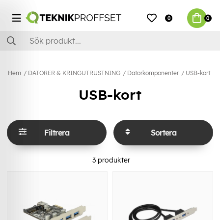
0
0
Hem
DATORER & KRINGUTRUSTNING
Datorkomponenter
USB-kort
USB-kort
Filtrera
Sortera
3
produkter