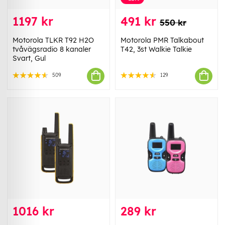
1197 kr
491 kr
550 kr
Motorola TLKR T92 H2O
Motorola PMR Talkabout
tvåvägsradio 8 kanaler
T42, 3st Walkie Talkie
Svart, Gul
509
129
1016 kr
289 kr