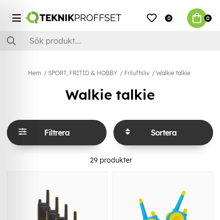
0
0
Hem
SPORT, FRITID & HOBBY
Friluftsliv
Walkie talkie
Walkie talkie
Filtrera
Sortera
29
produkter