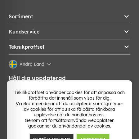
Sortiment
Kundservice
Teknikproffset
Ändra Land
Håll dig uppdaterad
Få de senaste nyheterna, hetaste erbjudandena och
Teknikproffset använder cookies för att anpassa och
bästa tipsen från oss direkt i din mejlkorg. Signa upp på
förbättra det innehåll som visas för dig.
vårt nyhetsbrev!
Vi rekommenderar att du accepterar samtliga typer
av cookies för att du ska få bästa tänkbara
upplevelse när du handlar hos oss.
OK
Genom att fortsätta använda webbplatsen
godkänner du användandet av cookies.