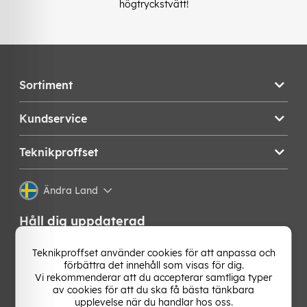
högtryckstvätt!
Sortiment
Kundservice
Teknikproffset
Ändra Land
Håll dig uppdaterad
Få de senaste nyheterna, hetaste erbjudandena och
Teknikproffset använder cookies för att anpassa och
bästa tipsen från oss direkt i din mejlkorg. Signa upp på
förbättra det innehåll som visas för dig.
vårt nyhetsbrev!
Vi rekommenderar att du accepterar samtliga typer
av cookies för att du ska få bästa tänkbara
upplevelse när du handlar hos oss.
OK