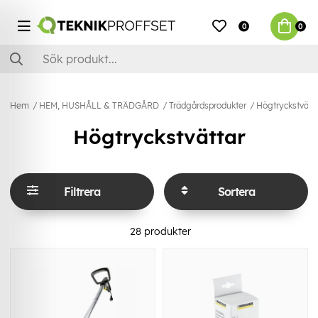
0
0
Hem
HEM, HUSHÅLL & TRÄDGÅRD
Trädgårdsprodukter
Högtryckstvätt
Högtryckstvättar
Filtrera
Sortera
28
produkter