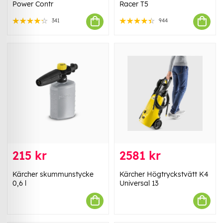
Power Contr
Racer T5
341
944
215 kr
2581 kr
Kärcher skummunstycke
Kärcher Högtryckstvätt K4
0,6 l
Universal 13